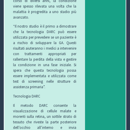
corso di diversi anni, la condizione
viene spesso rilevata una volta che la
O
L
G
E
malattia è progredita a uno stadio più
avanzato.
L
I
E
W
“Il nostro studio è il primo a dimostrare
che la tecnologia DARC può essere
E
O
T
S
utilizzata per prevedere se un paziente è
a rischio di sviluppare la GA. Questi
C
T
risultati aiuteranno i medici a intervenire
con trattamenti appropriati per
C
I
B
rallentare la perdita della vista e gestire
la condizione in una fase iniziale. Si
H
F
L
C
spera che questa tecnologia possa
essere implementata e utilizzata come
I
U
O
O
test di screening nelle strutture di
assistenza primaria”.
R
G
N
Tecnologia DARC
B
T
Il metodo DARC consente la
visualizzazione di cellule malate e
I
A
morenti sulla retina, un sottile strato di
tessuto che riveste la parte posteriore
T
dell’occhio all’interno e invia