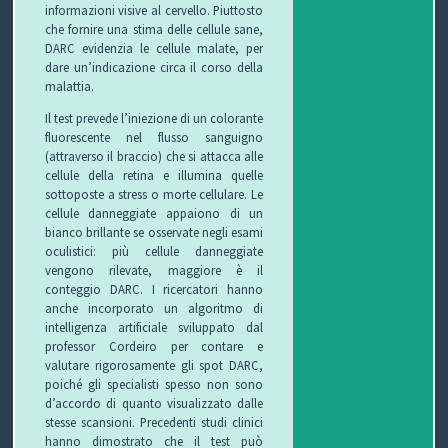
informazioni visive al cervello. Piuttosto
T
che fornire una stima delle cellule sane,
DARC evidenzia le cellule malate, per
I
dare un’indicazione circa il corso della
malattia.
Il test prevede l’iniezione di un colorante
fluorescente nel flusso sanguigno
(attraverso il braccio) che si attacca alle
cellule della retina e illumina quelle
sottoposte a stress o morte cellulare. Le
cellule danneggiate appaiono di un
bianco brillante se osservate negli esami
oculistici: più cellule danneggiate
vengono rilevate, maggiore è il
conteggio DARC. I ricercatori hanno
anche incorporato un algoritmo di
intelligenza artificiale sviluppato dal
professor Cordeiro per contare e
valutare rigorosamente gli spot DARC,
poiché gli specialisti spesso non sono
d’accordo di quanto visualizzato dalle
stesse scansioni. Precedenti studi clinici
hanno dimostrato che il test può