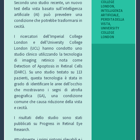
COLLEGE
Secondo uno studio recente, un nuovo
I
LONDON
,
test della vista basato sull’intelligenza
INTELLIGENZA
artificiale (AI) può prevedere una
ARTIFICIALE
,
B
PERDITA DELLA
condizione che potrebbe trasformarsi in
VISTA
,
cecità.
UNIVERSITY
O
COLLEGE
I ricercatori dell’Imperial College
LONDON
London e dell’University College
P
London (UCL) hanno condotto uno
studio clinico utilizzando la tecnologia
E
di imaging retinico nota come
Detection of Apoptosis in Retinal Cells
R
(DARC). Su uno studio testato su 113
pazienti, questa tecnologia è stata in
G
grado di identificare le aree dell’occhio
che mostravano i segni di atrofia
L
geografica (GA), una condizione
comune che causa riduzione della vista
I
e cecità.
I risultati dello studio sono stati
O
pubblicati su Progress in Retinal Eye
Research.
C
Attualmente, i primi sintomi rilevabili e i