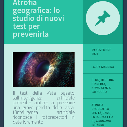
Atrofia
geografica: lo
P
studio di nuovi
O
test per
V
prevenirla
I
29 NOVEMBRE
S
2021
I
LAURA GIARDINA
O
BLOG
,
MEDICINA
E RICERCA
,
N
NEWS
,
SENZA
Il test della vista basato
CATEGORIA
sull’intelligenza artificiale
E
potrebbe aiutare a prevenire
ATROFIA
una grave perdita della vista.
GEOGRAFICA
,
L’intelligenza artificiale
CECITÀ
,
DARC
,
riconosce i fotorecettori in
FOTORECETTO
deterioramento
RI
,
GLAUCOMA
,
C
IMPERIAL