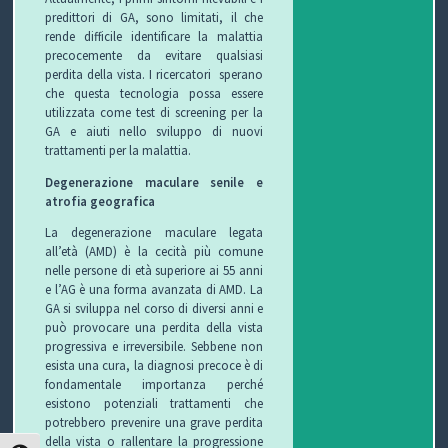
C
predittori di GA, sono limitati, il che
rende difficile identificare la malattia
H
precocemente da evitare qualsiasi
perdita della vista. I ricercatori sperano
I
che questa tecnologia possa essere
utilizzata come test di screening per la
GA e aiuti nello sviluppo di nuovi
&
trattamenti per la malattia.
R
Degenerazione maculare senile e
atrofia geografica
I
La degenerazione maculare legata
C
all’età (AMD) è la cecità più comune
nelle persone di età superiore ai 55 anni
e l’AG è una forma avanzata di AMD. La
E
GA si sviluppa nel corso di diversi anni e
può provocare una perdita della vista
T
progressiva e irreversibile. Sebbene non
esista una cura, la diagnosi precoce è di
T
fondamentale importanza perché
esistono potenziali trattamenti che
E
potrebbero prevenire una grave perdita
della vista o rallentare la progressione