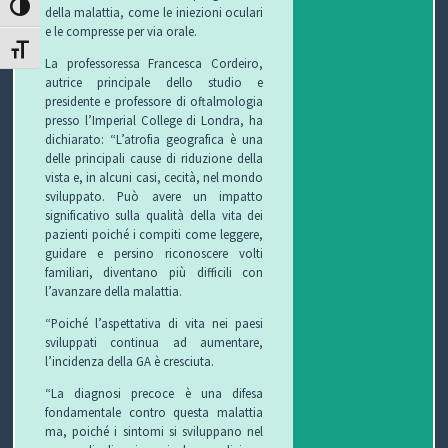
ATTIVA/DISATTIVA ALTO CONTRASTO
della malattia, come le iniezioni oculari
e le compresse per via orale.
P
ATTIVA/DISATTIVA DIMENSIONE TESTO
La professoressa Francesca Cordeiro,
autrice principale dello studio e
R
S
presidente e professore di oftalmologia
presso l’Imperial College di Londra, ha
O
I
S
dichiarato: “L’atrofia geografica è una
delle principali cause di riduzione della
G
C
A
V
vista e, in alcuni casi, cecità, nel mondo
sviluppato. Può avere un impatto
E
U
L
I
significativo sulla qualità della vita dei
pazienti poiché i compiti come leggere,
T
R
U
D
guidare e persino riconoscere volti
familiari, diventano più difficili con
T
E
T
E
l’avanzare della malattia.
“Poiché l’aspettativa di vita nei paesi
O
Z
E
O
sviluppati continua ad aumentare,
l’incidenza della GA è cresciuta.
S
Z
D
“La diagnosi precoce è una difesa
C
A
E
O
fondamentale contro questa malattia
ma, poiché i sintomi si sviluppano nel
U
G
G
N