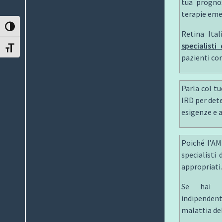
tua prognos
terapie eme
ATTIVA/DISATTIVA ALTO CONTRASTO
Retina Ita
specialisti 
ATTIVA/DISATTIVA DIMENSIONE TESTO
pazienti co
Parla col t
IRD per det
esigenze e 
Poiché l’AM
specialisti
appropriati.
Se hai u
indipende
malattia de