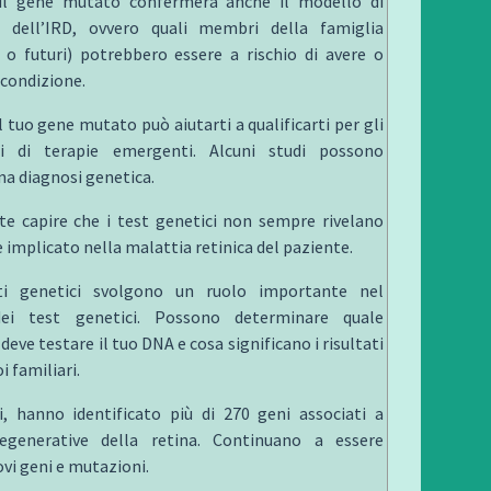
il gene mutato confermerà anche il modello di
tà dell’IRD, ovvero quali membri della famiglia
/ o futuri) potrebbero essere a rischio di avere o
 condizione.
 tuo gene mutato può aiutarti a qualificarti per gli
ici di terapie emergenti. Alcuni studi possono
na diagnosi genetica.
e capire che i test genetici non sempre rivelano
 implicato nella malattia retinica del paziente.
ti genetici svolgono un ruolo importante nel
ei test genetici. Possono determinare quale
deve testare il tuo DNA e cosa significano i risultati
oi familiari.
ri, hanno identificato più di 270 geni associati a
egenerative della retina. Continuano a essere
vi geni e mutazioni.