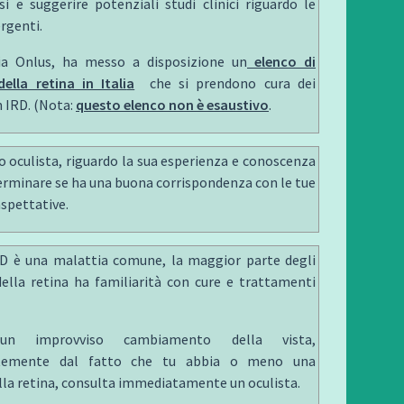
i e suggerire potenziali studi clinici riguardo le
rgenti.
lia Onlus, ha messo a disposizione un
elenco di
della retina in Itali
a
che si prendono cura dei
n IRD. (Nota:
questo elenco non è esaustivo
.
uo oculista, riguardo la sua esperienza e conoscenza
erminare se ha una buona corrispondenza con le tue
aspettative.
D è una malattia comune, la maggior parte degli
 della retina ha familiarità con cure e trattamenti
n improvviso cambiamento della vista,
ntemente dal fatto che tu abbia o meno una
lla retina, consulta immediatamente un oculista.