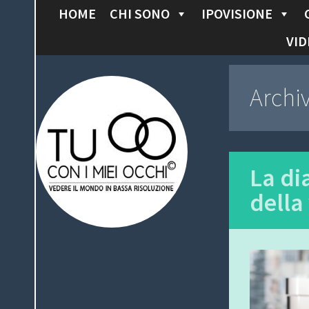
HOME
CHI SONO
IPOVISIONE
S
K
VID
I
P
Tu con i miei
Archi
T
O
occhi
C
O
N
La di
T
della
E
N
T