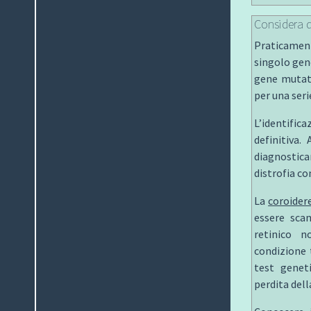
Considera di
Praticament
singolo gen
gene mutato
per una serie
L’identifi
definitiva.
diagnostic
distrofia co
La
coroider
essere scam
retinico 
condizione 
test genet
perdita della