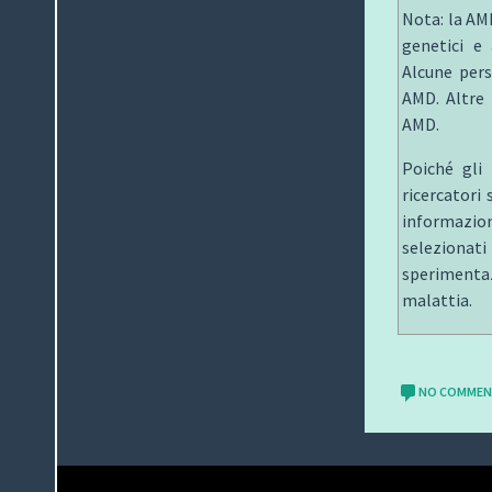
Nota: la AM
genetici e 
Alcune pers
AMD. Altre 
AMD.
Poiché gli 
ricercatori
informazion
selezionati
sperimentaz
malattia.
NO COMME