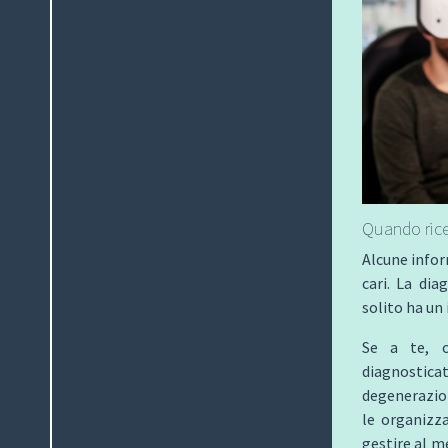
Quando rice
Alcune infor
cari. La dia
solito ha un
Se a te, 
diagnostic
degenerazio
le organizz
gestire al m