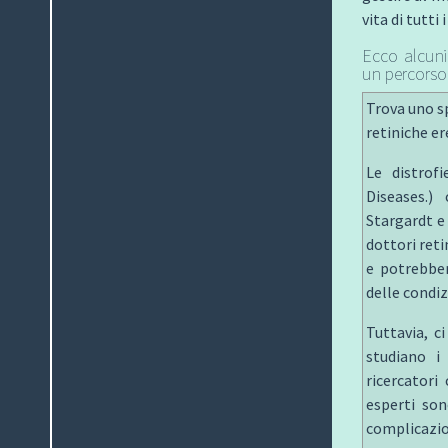
vita di tutti i
Ecco alcuni 
un percorso 
Trova uno sp
retiniche er
Le distrofi
Diseases.)
Stargardt e
dottori ret
e potrebber
delle condiz
Tuttavia, c
studiano i
ricercatori
esperti son
complicazio