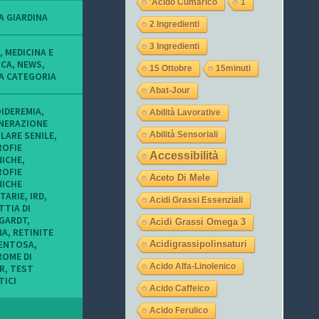
'acido Cumarico
1
o
o
o
f
f
f
A GIARDINA
2 Ingredienti
i
i
i
l
l
l
3 Ingredienti
o
o
o
,
MEDICINA E
d
d
d
RCA
,
NEWS
,
15 Ottobre
15minuti
i
i
i
A CATEGORIA
t
L
l
Abat-Jour
u
a
a
c
u
j
IDEREMIA
,
Abilità Lavorative
o
r
e
NERAZIONE
n
a
g
LARE SENILE
,
Abilità Sensoriali
i
_
a
ROFIE
m
o
s
Accessibilità
NICHE
,
i
c
u
ROFIE
e
c
I
Aceto Di Mele
NICHE
i
h
n
ITARIE
,
IRD
,
o
i
s
Acidi Grassi Essenziali
TTIA DI
c
9
t
GARDT
,
c
s
a
Acidi Grassi Omega 3
h
u
g
NA
,
RETINITE
i
T
r
ENTOSA
,
Acidigrassipolinsaturi
s
w
a
ROME DI
u
i
m
Acido Alfa-Linolenico
R
,
TEST
F
t
TICI
a
t
Acido Caffeico
c
e
Acido Ferulico
e
r