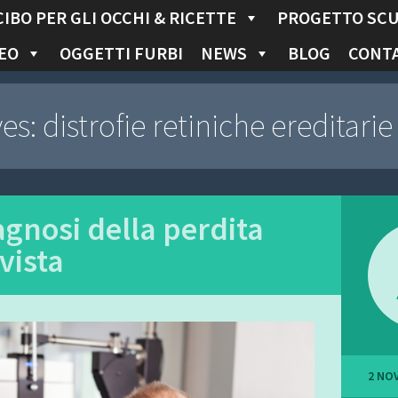
CIBO PER GLI OCCHI & RICETTE
PROGETTO SC
EO
OGGETTI FURBI
NEWS
BLOG
CONTA
ves:
distrofie retiniche ereditarie
agnosi della perdita
 vista
2 NO