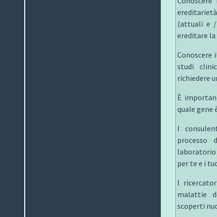
Conoscere 
ereditarie
(attuali e 
ereditare la
Conoscere il
studi clin
richiedere u
È important
quale gene è
I consulen
processo d
laboratorio 
per te e i tu
I ricercato
malattie d
scoperti nuo