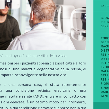
LAUR
BLOG
RICE
SENZ
CORO
DEGE
MACU
DIST
RETI
vi la
diagnosi della perdita della vista.
DIST
mazioni per i pazienti appena diagnosticati e ai loro
RETI
ERED
gnosi di una malattia degenerativa della retina, di
MALA
 impatto sconvolgente nella nostra vita.
STAR
RETI
PIGM
o a una persona cara, è stata recentemente
SIND
ata una condizione retinica ereditaria o una
USHE
ne maculare senile (AMD), entrare in contatto con
GENE
azioni dedicate, è un ottimo modo per informarti,
eglio la tua condizione e trovare supporto per la tua