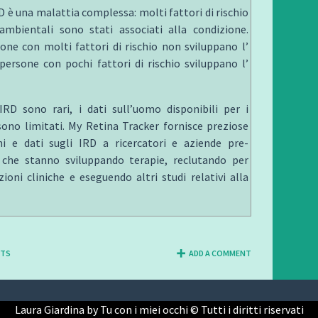
D è una malattia complessa: molti fattori di rischio
ambientali sono stati associati alla condizione.
one con molti fattori di rischio non sviluppano l’
persone con pochi fattori di rischio sviluppano l’
IRD sono rari, i dati sull’uomo disponibili per i
 sono limitati. My Retina Tracker fornisce preziose
i e dati sugli IRD a ricercatori e aziende pre-
 che stanno sviluppando terapie, reclutando per
ioni cliniche e eseguendo altri studi relativi alla
NTS
ADD A COMMENT
Laura Giardina by Tu con i miei occhi © Tutti i diritti riservati