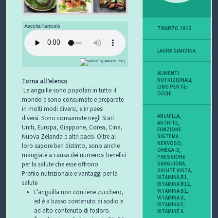
P
Ascolta l'articolo
7 MARZO 2015
O
LAURA GIARDINA
V
I
ALIMENTI
NUTRIZIONALI
,
Torna all’elenco
CIBO PER GLI
Le anguille sono popolari in tutto il
S
OCCHI
mondo e sono consumate e preparate
in molti modi diversi, e in paesi
I
ANGUILLA
,
diversi. Sono consumate negli Stati
ARTRITE
,
Uniti, Europa, Giappone, Corea, Cina,
FUNZIONE
O
Nuova Zelanda e altri paesi. Oltre al
SISTEMA
NERVOSO
,
loro sapore ben distinto, sono anche
N
OMEGA-3
,
mangiate a causa dei numerosi benefici
PRESSIONE
SANGUIGNA
,
per la salute che esse offrono.
E
SALUTE VISTA
,
Profilo nutrizionale e vantaggi per la
VITAMINA B1
,
salute
VITAMINA B12
,
VITAMINA B2
,
L’anguilla non contiene zucchero,
VITAMINA D
,
ed è a basso contenuto di sodio e
VITAMINA E
,
C
ad alto contenuto di fosforo.
VITAMINE A