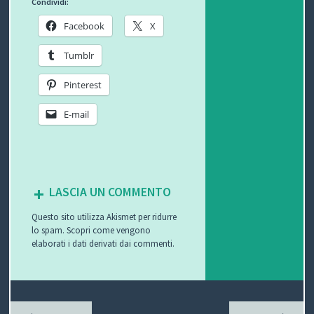
Condividi:
O
L
G
E
Facebook
X
L
I
E
W
Tumblr
E
O
T
S
Pinterest
C
T
E-mail
C
I
B
H
F
L
C
LASCIA UN COMMENTO
I
U
O
O
Questo sito utilizza Akismet per ridurre
R
G
N
lo spam.
Scopri come vengono
elaborati i dati derivati dai commenti
.
B
T
I
A
P
T