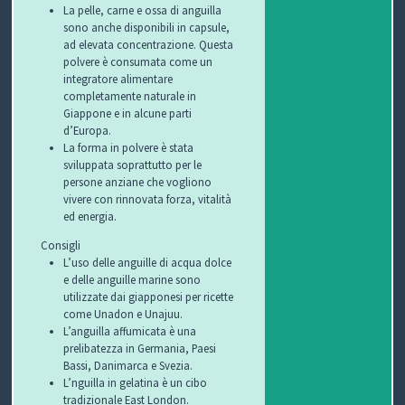
C
La pelle, carne e ossa di anguilla
sono anche disponibili in capsule,
ad elevata concentrazione. Questa
H
polvere è consumata come un
integratore alimentare
I
completamente naturale in
Giappone e in alcune parti
&
d’Europa.
La forma in polvere è stata
R
sviluppata soprattutto per le
persone anziane che vogliono
I
vivere con rinnovata forza, vitalità
ed energia.
C
Consigli
L’uso delle anguille di acqua dolce
E
e delle anguille marine sono
utilizzate dai giapponesi per ricette
T
come Unadon e Unajuu.
L’anguilla affumicata è una
T
prelibatezza in Germania, Paesi
Bassi, Danimarca e Svezia.
E
L’nguilla in gelatina è un cibo
tradizionale East London.