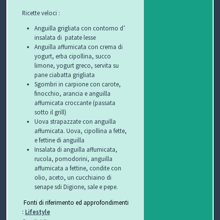
Ricette veloci :
P
Anguilla grigliata con contorno d’
insalata di patate lesse
R
S
Anguilla affumicata con crema di
yogurt, erba cipollina, succo
O
I
S
limone, yogurt greco, servita su
pane ciabatta grigliata
G
C
A
V
Sgombri in carpione con carote,
finocchio, arancia e anguilla
E
U
L
I
affumicata croccante (passata
sotto il grill)
T
R
U
D
Uova strapazzate con anguilla
affumicata. Uova, cipollina a fette,
T
E
T
E
e fettine di anguilla
Insalata di anguilla affumicata,
O
Z
E
O
rucola, pomodorini, anguilla
affumicata a fettine, condite con
olio, aceto, un cucchiaino di
S
Z
D
senape sdi Digione, sale e pepe.
C
A
E
O
Fonti di riferimento ed approfondimenti
:
Lifestyle
U
G
G
N