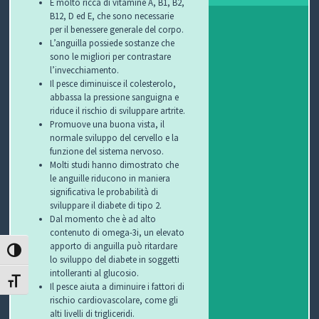
È molto ricca di vitamine A, B1, B2,
I
B12, D ed E, che sono necessarie
per il benessere generale del corpo.
B
L’anguilla possiede sostanze che
sono le migliori per contrastare
l’invecchiamento.
O
Il pesce diminuisce il colesterolo,
abbassa la pressione sanguigna e
P
riduce il rischio di sviluppare artrite.
Promuove una buona vista, il
E
normale sviluppo del cervello e la
funzione del sistema nervoso.
R
Molti studi hanno dimostrato che
le anguille riducono in maniera
G
significativa le probabilità di
sviluppare il diabete di tipo 2.
L
Dal momento che è ad alto
contenuto di omega-3i, un elevato
I
apporto di anguilla può ritardare
ATTIVA/DISATTIVA ALTO CONTRASTO
lo sviluppo del diabete in soggetti
O
intolleranti al glucosio.
ATTIVA/DISATTIVA DIMENSIONE TESTO
Il pesce aiuta a diminuire i fattori di
C
rischio cardiovascolare, come gli
alti livelli di trigliceridi.