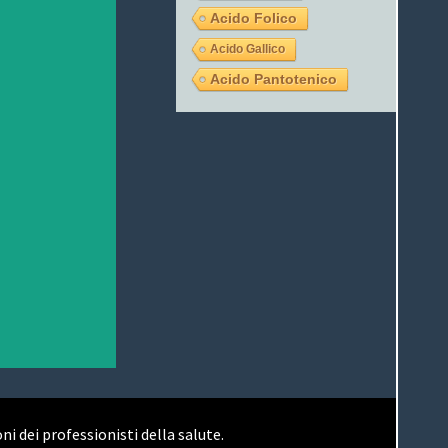
b
Acido Folico
o
o
Acido Gallico
k
Acido Pantotenico
ni dei professionisti della salute.