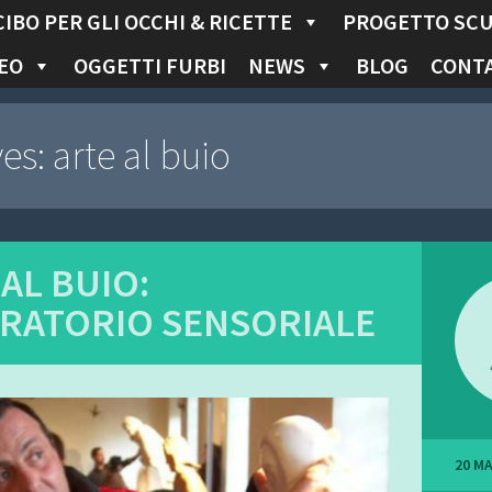
CIBO PER GLI OCCHI & RICETTE
PROGETTO SC
EO
OGGETTI FURBI
NEWS
BLOG
CONTA
ves:
arte al buio
AL BUIO:
RATORIO SENSORIALE
20 M