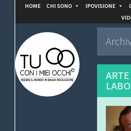
HOME
CHI SONO
IPOVISIONE
S
K
VID
I
P
Tu con i miei
Archi
T
O
occhi
C
O
N
ARTE 
T
LABO
E
N
T