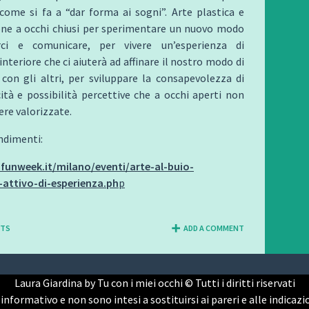
come si fa a “dar forma ai sogni”. Arte plastica e
ne a occhi chiusi per sperimentare un nuovo modo
rci e comunicare, per vivere un’esperienza di
nteriore che ci aiuterà ad affinare il nostro modo di
 con gli altri, per sviluppare la consapevolezza di
ità e possibilità percettive che a occhi aperti non
re valorizzate.
ndimenti:
funweek.it/milano/eventi/arte-al-buio-
-attivo-di-esperienza.ph
p
NTS
ADD A COMMENT
Laura Giardina by Tu con i miei occhi © Tutti i diritti riservati
informativo e non sono intesi a sostituirsi ai pareri e alle indicazio