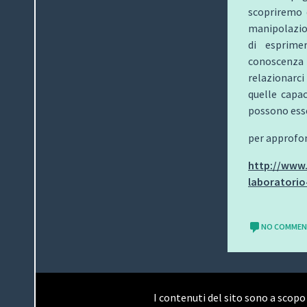
scopriremo 
manipolazio
di esprime
conoscenza i
relazionarci
quelle capac
possono esse
per approfo
http://www.
laboratorio
NO COMME
I contenuti del sito sono a scopo 