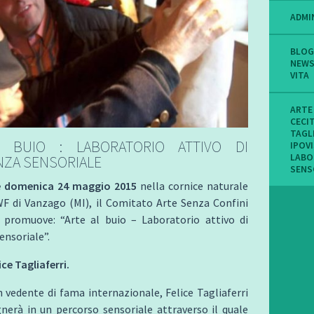
ADMI
BLOG
NEW
VITA
ARTE
CECI
TAGL
 BUIO : LABORATORIO ATTIVO DI
IPOV
LABO
NZA SENSORIALE
SENS
e domenica 24 maggio 2015
nella cornice naturale
WF di Vanzago (MI), il Comitato Arte Senza Confini
 promuove: “Arte al buio – Laboratorio attivo di
ensoriale”.
ice Tagliaferri.
 vedente di fama internazionale, Felice Tagliaferri
nerà in un percorso sensoriale attraverso il quale