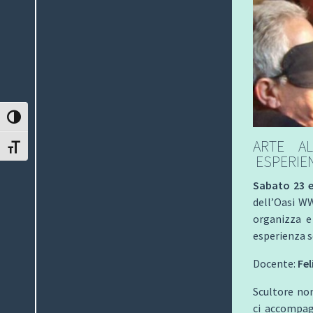
ATTIVA/DISATTIVA ALTO CONTRASTO
ARTE AL
ATTIVA/DISATTIVA DIMENSIONE TESTO
ESPERIE
Sabato 23 
dell’Oasi W
organizza e
esperienza s
Docente:
Fel
Scultore non
ci accompag