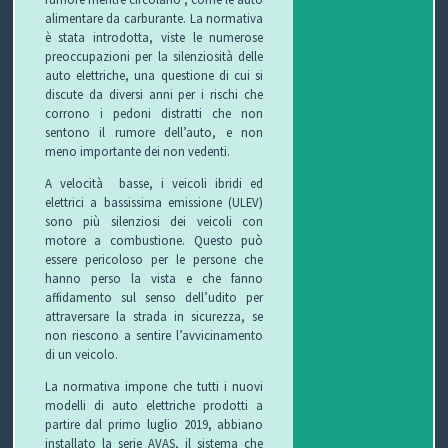
alimentare da carburante. La normativa
O
L
G
E
è stata introdotta, viste le numerose
preoccupazioni per la silenziosità delle
L
I
E
W
auto elettriche, una questione di cui si
discute da diversi anni per i rischi che
corrono i pedoni distratti che non
E
O
T
S
sentono il rumore dell’auto, e non
meno importante dei non vedenti.
C
T
A velocità basse, i veicoli ibridi ed
C
I
B
elettrici a bassissima emissione (ULEV)
sono più silenziosi dei veicoli con
H
F
L
C
motore a combustione. Questo può
essere pericoloso per le persone che
I
U
O
O
hanno perso la vista e che fanno
affidamento sul senso dell’udito per
R
G
N
attraversare la strada in sicurezza, se
non riescono a sentire l’avvicinamento
di un veicolo.
B
T
La normativa impone che tutti i nuovi
I
A
modelli di auto elettriche prodotti a
partire dal primo luglio 2019, abbiano
T
installato la serie AVAS, il sistema che