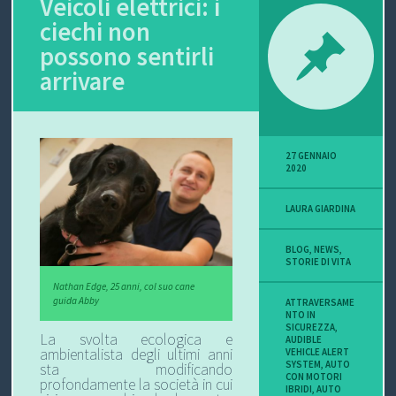
Veicoli elettrici: i
ciechi non
P
possono sentirli
O
arrivare
V
I
27 GENNAIO
S
2020
I
LAURA GIARDINA
O
BLOG
,
NEWS
,
STORIE DI VITA
N
Nathan Edge, 25 anni, col suo cane
guida Abby
ATTRAVERSAME
E
NTO IN
SICUREZZA
,
La svolta ecologica e
AUDIBLE
ambientalista degli ultimi anni
VEHICLE ALERT
SYSTEM
,
AUTO
sta modificando
CON MOTORI
C
profondamente la società in cui
IBRIDI
,
AUTO