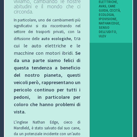
viviamo, cambiando le nostre
ELETTRICHE
,
abitudini e il mondo che ci
I
AVAS
,
CANE
GUIDA
,
CECITÀ
,
circonda.
ECOLOGIA
,
B
IPOVISIONE
,
In particolare, uno dei cambiamenti più
NATHAN EDGE
,
significativi si sta riscontrando nel
SENSO
O
settore dei trasporti privati, con la
DELL'UDITO
,
ULEV
tra
diffusione delle
auto ecologiche
,
P
cui le auto elettriche e le
macchine con motori ibridi.
Se
E
da una parte siamo felici di
R
questa tendenza a beneficio
del nostro pianeta, questi
G
veicoli però, rappresentano un
pericolo continuo per tutti i
L
pedoni, in particolare per
I
coloro che hanno problemi di
vista.
O
L’inglese Nathan Edge, cieco di
Mansfield, è stato salvato dal suo cane,
C
da un potenziale incidente con un’auto