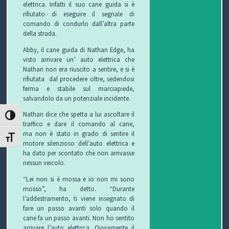
elettrica. Infatti il suo cane guida si è
C
rifiutato di eseguire il segnale di
comando di condurlo dall’altra parte
H
della strada.
I
Abby, il cane guida di Nathan Edge, ha
visto arrivare un’ auto elettrica che
&
Nathan non era riuscito a sentire, e si è
rifiutata dal procedere oltre, sedendosi
R
ferma e stabile sul marciapiede,
salvandolo da un potenziale incidente.
I
Nathan dice che spetta a lui ascoltare il
ATTIVA/DISATTIVA ALTO CONTRASTO
traffico e dare il comando al cane,
C
ma non è stato in grado di sentire il
ATTIVA/DISATTIVA DIMENSIONE TESTO
motore silenzioso dell’auto elettrica e
E
ha dato per scontato che non arrivasse
nessun veicolo.
T
“Lei non si è mossa e io non mi sono
mosso”, ha detto. “Durante
T
l’addestramento, ti viene insegnato di
fare un passo avanti solo quando il
E
cane fa un passo avanti. Non ho sentito
arrivare l’auto elettrica. Ovviamente il