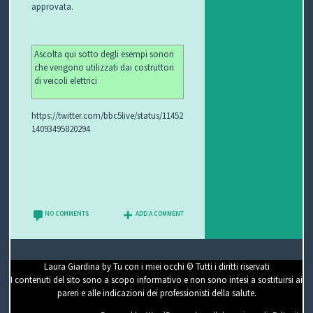
approvata.
Ascolta qui sotto degli esempi sonori
che vengono utilizzati dai costruttori
di veicoli elettrici
https://twitter.com/bbc5live/status/11452
14093495820294
NO COMMENTS
ADD A COMMENT
Laura Giardina by Tu con i miei occhi © Tutti i diritti riservati
I contenuti del sito sono a scopo informativo e non sono intesi a sostituirsi ai
pareri e alle indicazioni dei professionisti della salute.