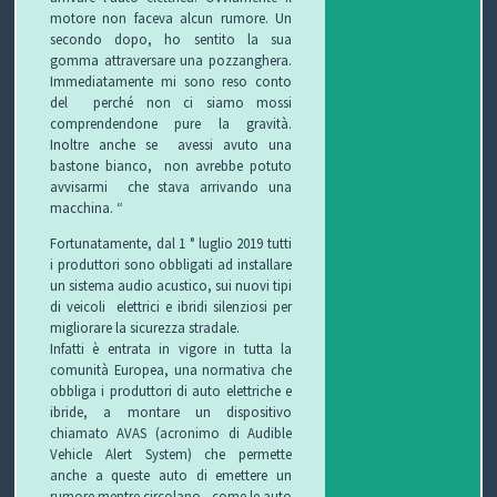
motore non faceva alcun rumore. Un
secondo dopo, ho sentito la sua
P
gomma attraversare una pozzanghera.
Immediatamente mi sono reso conto
R
S
del perché non ci siamo mossi
comprendendone pure la gravità.
O
I
S
Inoltre anche se avessi avuto una
bastone bianco, non avrebbe potuto
G
C
A
V
avvisarmi che stava arrivando una
macchina. “
E
U
L
I
Fortunatamente, dal 1 ° luglio 2019 tutti
i produttori sono obbligati ad installare
T
R
U
D
un sistema audio acustico, sui nuovi tipi
di veicoli elettrici e ibridi silenziosi per
T
E
T
E
migliorare la sicurezza stradale.
Infatti è entrata in vigore in tutta la
O
Z
E
O
comunità Europea, una normativa che
obbliga i produttori di auto elettriche e
S
Z
D
ibride, a montare un dispositivo
chiamato AVAS (acronimo di Audible
C
A
E
O
Vehicle Alert System) che permette
anche a queste auto di emettere un
U
G
G
N
rumore mentre circolano , come le auto