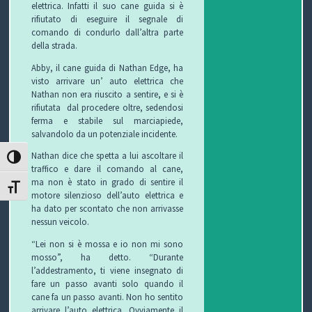
elettrica. Infatti il suo cane guida si è
C
rifiutato di eseguire il segnale di
comando di condurlo dall’altra parte
H
della strada.
I
Abby, il cane guida di Nathan Edge, ha
visto arrivare un’ auto elettrica che
&
Nathan non era riuscito a sentire, e si è
rifiutata dal procedere oltre, sedendosi
R
ferma e stabile sul marciapiede,
salvandolo da un potenziale incidente.
I
Nathan dice che spetta a lui ascoltare il
ATTIVA/DISATTIVA ALTO CONTRASTO
traffico e dare il comando al cane,
C
ma non è stato in grado di sentire il
ATTIVA/DISATTIVA DIMENSIONE TESTO
motore silenzioso dell’auto elettrica e
E
ha dato per scontato che non arrivasse
nessun veicolo.
T
“Lei non si è mossa e io non mi sono
mosso”, ha detto. “Durante
T
l’addestramento, ti viene insegnato di
fare un passo avanti solo quando il
E
cane fa un passo avanti. Non ho sentito
arrivare l’auto elettrica. Ovviamente il