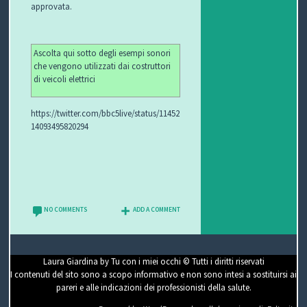
approvata.
Ascolta qui sotto degli esempi sonori
che vengono utilizzati dai costruttori
di veicoli elettrici
https://twitter.com/bbc5live/status/11452
14093495820294
NO COMMENTS
ADD A COMMENT
Laura Giardina by Tu con i miei occhi © Tutti i diritti riservati
I contenuti del sito sono a scopo informativo e non sono intesi a sostituirsi ai
pareri e alle indicazioni dei professionisti della salute.