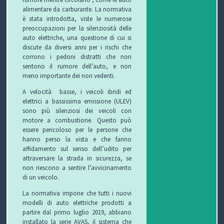
alimentare da carburante. La normativa
O
L
G
E
è stata introdotta, viste le numerose
preoccupazioni per la silenziosità delle
L
I
E
W
auto elettriche, una questione di cui si
discute da diversi anni per i rischi che
corrono i pedoni distratti che non
E
O
T
S
sentono il rumore dell’auto, e non
meno importante dei non vedenti.
C
T
A velocità basse, i veicoli ibridi ed
C
I
B
elettrici a bassissima emissione (ULEV)
sono più silenziosi dei veicoli con
H
F
L
C
motore a combustione. Questo può
essere pericoloso per le persone che
I
U
O
O
hanno perso la vista e che fanno
affidamento sul senso dell’udito per
R
G
N
attraversare la strada in sicurezza, se
non riescono a sentire l’avvicinamento
di un veicolo.
B
T
La normativa impone che tutti i nuovi
I
A
modelli di auto elettriche prodotti a
partire dal primo luglio 2019, abbiano
T
installato la serie AVAS, il sistema che