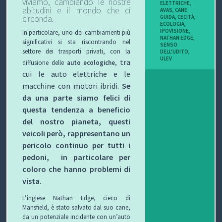
viviamo, cambiando le nostre
ELETTRICHE
,
abitudini e il mondo che ci
I
AVAS
,
CANE
GUIDA
,
CECITÀ
,
circonda.
ECOLOGIA
,
B
IPOVISIONE
,
In particolare, uno dei cambiamenti più
NATHAN EDGE
,
significativi si sta riscontrando nel
SENSO
O
settore dei trasporti privati, con la
DELL'UDITO
,
ULEV
tra
diffusione delle
auto ecologiche
,
P
cui le auto elettriche e le
macchine con motori ibridi.
Se
E
da una parte siamo felici di
R
questa tendenza a beneficio
del nostro pianeta, questi
G
veicoli però, rappresentano un
pericolo continuo per tutti i
L
pedoni, in particolare per
I
coloro che hanno problemi di
vista.
O
L’inglese Nathan Edge, cieco di
Mansfield, è stato salvato dal suo cane,
C
da un potenziale incidente con un’auto