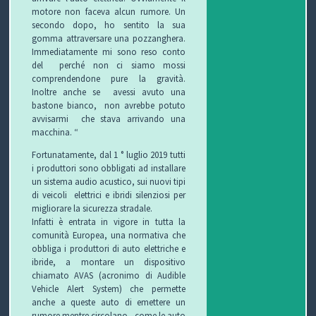
motore non faceva alcun rumore. Un
secondo dopo, ho sentito la sua
P
gomma attraversare una pozzanghera.
Immediatamente mi sono reso conto
R
S
del perché non ci siamo mossi
comprendendone pure la gravità.
O
I
S
Inoltre anche se avessi avuto una
bastone bianco, non avrebbe potuto
G
C
A
V
avvisarmi che stava arrivando una
macchina. “
E
U
L
I
Fortunatamente, dal 1 ° luglio 2019 tutti
i produttori sono obbligati ad installare
T
R
U
D
un sistema audio acustico, sui nuovi tipi
di veicoli elettrici e ibridi silenziosi per
T
E
T
E
migliorare la sicurezza stradale.
Infatti è entrata in vigore in tutta la
O
Z
E
O
comunità Europea, una normativa che
obbliga i produttori di auto elettriche e
S
Z
D
ibride, a montare un dispositivo
chiamato AVAS (acronimo di Audible
C
A
E
O
Vehicle Alert System) che permette
anche a queste auto di emettere un
U
G
G
N
rumore mentre circolano , come le auto