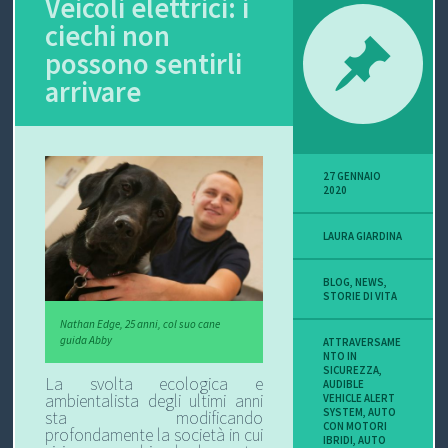
Veicoli elettrici: i
ciechi non
P
possono sentirli
O
arrivare
V
I
27 GENNAIO
S
2020
I
LAURA GIARDINA
O
BLOG
,
NEWS
,
STORIE DI VITA
N
Nathan Edge, 25 anni, col suo cane
guida Abby
ATTRAVERSAME
E
NTO IN
SICUREZZA
,
La svolta ecologica e
AUDIBLE
ambientalista degli ultimi anni
VEHICLE ALERT
SYSTEM
,
AUTO
sta modificando
CON MOTORI
C
profondamente la società in cui
IBRIDI
,
AUTO