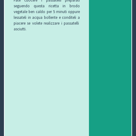
seguendo questa ricetta in brodo
vegetale ben caldo per 5 minuti oppure
P
lessateli in acqua bollente e conditeli a
piacere se volete realizzare i passatelli
R
S
asciutti.
O
I
S
G
C
A
V
E
U
L
I
T
R
U
D
T
E
T
E
O
Z
E
O
S
Z
D
C
A
E
O
U
G
G
N