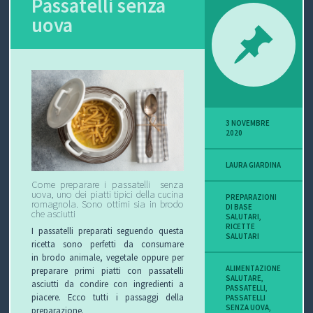
Passatelli senza
uova
P
O
V
I
3 NOVEMBRE
S
2020
I
LAURA GIARDINA
Come preparare i passatelli senza
O
uova, uno dei piatti tipici della cucina
PREPARAZIONI
romagnola. Sono ottimi sia in brodo
DI BASE
che asciutti
N
SALUTARI
,
RICETTE
I passatelli preparati seguendo questa
SALUTARI
E
ricetta sono perfetti da consumare
in brodo animale, vegetale oppure per
ALIMENTAZIONE
preparare primi piatti con passatelli
SALUTARE
,
asciutti da condire con ingredienti a
PASSATELLI
,
piacere. Ecco tutti i passaggi della
PASSATELLI
C
SENZA UOVA
,
preparazione.