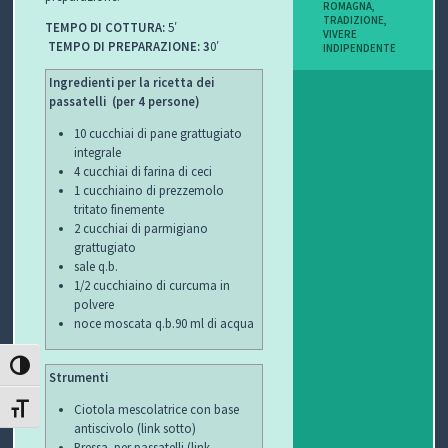
ROMAGNA
,
I
TRADIZIONE
,
TEMPO DI COTTURA:
5′
VIVERE
TEMPO DI PREPARAZIONE: 3
0′
INDIPENDENTE
B
Ingredienti per la ricetta dei
O
passatelli (per 4 persone)
10 cucchiai di pane grattugiato
P
integrale
4 cucchiai di farina di ceci
E
1 cucchiaino di prezzemolo
tritato finemente
R
2 cucchiai di parmigiano
grattugiato
G
sale q.b.
1/2 cucchiaino di curcuma in
L
polvere
noce moscata q.b.90 ml di acqua
I
ATTIVA/DISATTIVA ALTO CONTRASTO
Strumenti
O
Ciotola mescolatrice con base
ATTIVA/DISATTIVA DIMENSIONE TESTO
C
antiscivolo (link sotto)
Pressa per passatelli (link