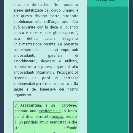
maculare dell’occhio. Non possono
I
essere sintetizzate dal corpo umano e
per questo devono essere introdotte
B
quotidianamente nell’organismo. Ciò
può avvenire con la dieta o, quando
O
questa è carente, con gli integratori*,
così definiti perché integrano
P
un’alimentazione carente. La presenza
contemporanea di questi importanti
E
antiossidanti, garanzia di
assorbimento, deposito e utilizzo,
R
complementa e potenzia quella di altri
antiossidanti (
Vitamina E
,
Pictogenolo
)
G
creando un pool di sostanze
fondamentali per il mantenimento della
L
salute e del benessere del nostro
organismo.
I
L’
Astaxantina
, è un
carotene
,
pertanto una
provitamina A
; si tratta
O
quindi di un elemento
lipofilo
, ovvero
di un
principio attivo
termostabile che
C
si diffonde