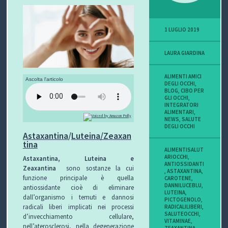
P
1 LUGLIO 2019
O
LAURA GIARDINA
V
I
ALIMENTI AMICI
Ascolta l'articolo
DEGLI OCCHI
,
BLOG
,
CIBO PER
S
GLI OCCHI
,
INTEGRATORI
ALIMENTARI
,
I
NEWS
,
SALUTE
DEGLI OCCHI
Astaxantina
/
Luteina/Zeaxan
O
tina
ALIMENTISALUT
N
ARIOCCHI
,
Astaxantina, Luteina e
ANTIOSSIDANTI
Zeaxantina
sono sostanze la cui
,
ASTAXANTINA
,
E
funzione principale è quella
CAROTENE
,
DANNILUCEBLU
,
antiossidante cioè di eliminare
LUTEINA
,
dall’organismo i temuti e dannosi
PICTOGENOLO
,
radicali liberi implicati nei processi
RADICALILIBERI
,
SALUTEOCCHI
,
d’invecchiamento cellulare,
C
VITAMINAE
,
nell’aterosclerosi, nella degenerazione
ZEAXANTINA