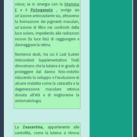
visiva; se in sinergia con la
Vitamina
E
e il
Pictogenolo
, svolge sia
P
un’azione antiossidante sia, attraverso
la formazione dei pigmenti maculari,
R
S
un’azione di filtro nei confronti della
luce solare, impedendo alle radiazioni
O
I
S
nocive (la luce blu) di raggiungere e
danneggiare la retina.
G
C
A
V
Numerosi studi, tra cui il Last (Lutein
Antioxidant Supplementation Trial)
E
U
L
I
dimostrano che la luteina è in grado di
proteggere dal danno foto-indotto
T
R
U
D
riducendo lo sviluppo e l’evoluzione di
alcune malattie come la cataratta e la
T
E
T
E
degenerazione maculare retinica
dovuta all’età e di migliorarne la
O
Z
E
O
sintomatologia.
S
Z
D
C
A
E
O
La
Zeaxantina,
appartenente alle
xantofille, come la luteina si ritrova
U
G
G
N