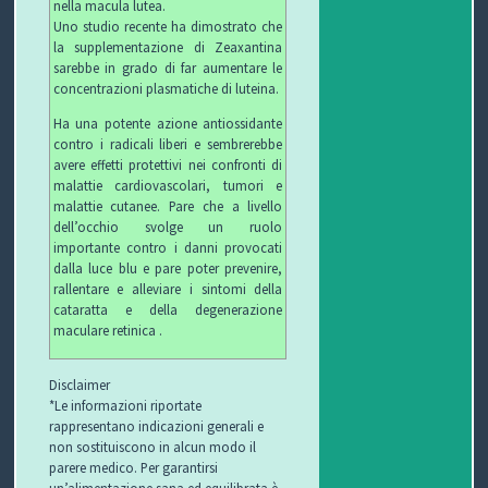
nella macula lutea.
Uno studio recente ha dimostrato che
O
L
G
E
la supplementazione di Zeaxantina
sarebbe in grado di far aumentare le
L
I
E
W
concentrazioni plasmatiche di luteina.
Ha una potente azione antiossidante
E
O
T
S
contro i radicali liberi e sembrerebbe
avere effetti protettivi nei confronti di
C
T
malattie cardiovascolari, tumori e
malattie cutanee. Pare che a livello
C
I
B
dell’occhio svolge un ruolo
importante contro i danni provocati
H
F
L
C
dalla luce blu e pare poter prevenire,
rallentare e alleviare i sintomi della
I
U
O
O
cataratta e della degenerazione
maculare retinica .
R
G
N
Disclaimer
B
T
*Le informazioni riportate
rappresentano indicazioni generali e
I
A
non sostituiscono in alcun modo il
parere medico. Per garantirsi
T
un’alimentazione sana ed equilibrata è