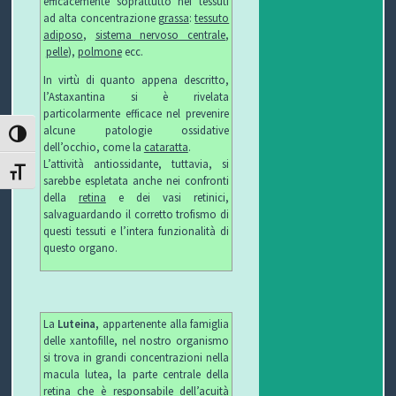
efficacemente soprattutto nei tessuti
C
ad alta concentrazione
grassa
:
tessuto
adiposo
,
sistema nervoso centrale
,
H
pelle
),
polmone
ecc.
In virtù di quanto appena descritto,
I
l’Astaxantina si è rivelata
particolarmente efficace nel prevenire
&
alcune patologie ossidative
ATTIVA/DISATTIVA ALTO CONTRASTO
dell’occhio, come la
cataratta
.
R
L’attività antiossidante, tuttavia, si
ATTIVA/DISATTIVA DIMENSIONE TESTO
sarebbe espletata anche nei confronti
I
della
retina
e dei vasi retinici,
salvaguardando il corretto trofismo di
C
questi tessuti e l’intera funzionalità di
questo organo.
E
T
La
Luteina,
appartenente alla famiglia
T
delle xantofille, nel nostro organismo
si trova in grandi concentrazioni nella
E
macula lutea, la parte centrale della
retina che è responsabile dell’acuità