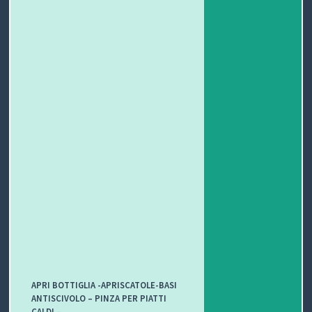
C
H
I
&
R
I
C
E
T
T
APRI BOTTIGLIA -APRISCATOLE-BASI
E
ANTISCIVOLO – PINZA PER PIATTI
CALDI –