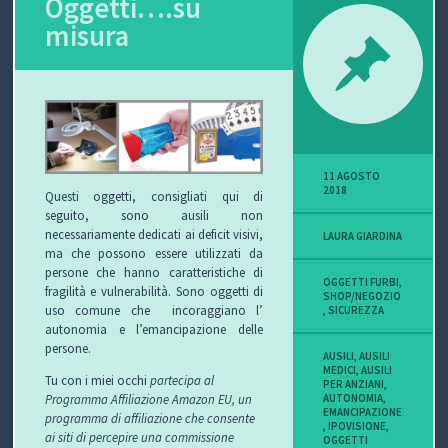
Oggetti….su
misura
P
O
V
I
11 AGOSTO
S
2018
Questi oggetti, consigliati qui di
seguito, sono ausili non
I
necessariamente dedicati ai deficit visivi,
LAURA GIARDINA
ma che possono essere utilizzati da
O
persone che hanno caratteristiche di
OGGETTI FURBI
,
fragilità e vulnerabilità. Sono oggetti di
SHOP/NEGOZIO
N
uso comune che incoraggiano l’
,
SICUREZZA
autonomia e l’emancipazione delle
E
persone.
AUSILI
,
AUSILI
MEDICI
,
AUSILI
Tu con i miei occhi
partecipa al
PER ANZIANI
,
Programma Affiliazione Amazon EU, un
AUTONOMIA
,
EMANCIPAZIONE
programma di affiliazione che consente
,
IPOVISIONE
,
C
ai siti di percepire una commissione
OGGETTI