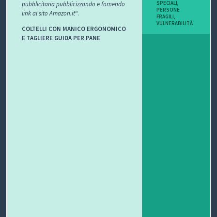
SPECIALI
,
pubblicitaria pubblicizzando e fornendo
I
PERSONE
link al sito Amazon.it
“.
FRAGILI
,
VULNERABILITÀ
COLTELLI CON MANICO ERGONOMICO
B
E TAGLIERE GUIDA PER PANE
O
P
E
R
G
L
I
O
C