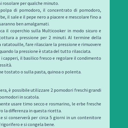
ai rosolare per qualche minuto.
 polpa di pomodoro, il concentrato di pomodoro,
erbe, il sale e il pepe nero a piacere e mescolare fino a
saranno ben amalgamati.
ca il ​​coperchio sulla Multicooker in modo sicuro e
cottura a pressione per 2 minuti. Al termine della
 ratatouille, fare rilasciare la pressione e rimuovere
quando la pressione è stata del tutto rilasciata.
i capperi, il basilico fresco e regolare il condimento
ssità.
ne tostato o sulla pasta, quinoa o polenta.
dera, è possibile utilizzare 2 pomodori freschi grandi
 pomodori in scatola.
ente usare timo secco e rosmarino, le erbe fresche
 la differenza in questa ricetta.
le si conserverà per circa 5 giorni in un contenitore
frigorifero e si congela bene.