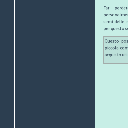
Far perde
personalmen
semi delle 
per questo 
Questo post
piccola com
acquisto uti