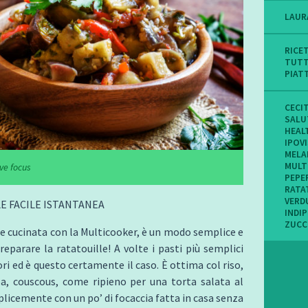
LAUR
RICE
TUTT
PIAT
CECI
SALU
HEAL
IPOV
MELA
MULT
ive focus
PEPE
RATA
VERD
E FACILE ISTANTANEA
INDI
ZUCC
le cucinata con la Multicooker, è un modo semplice e
reparare la ratatouille! A volte i pasti più semplici
ori ed è questo certamente il caso. È ottima col riso,
oa, couscous, come ripieno per una torta salata al
licemente con un po’ di focaccia fatta in casa senza