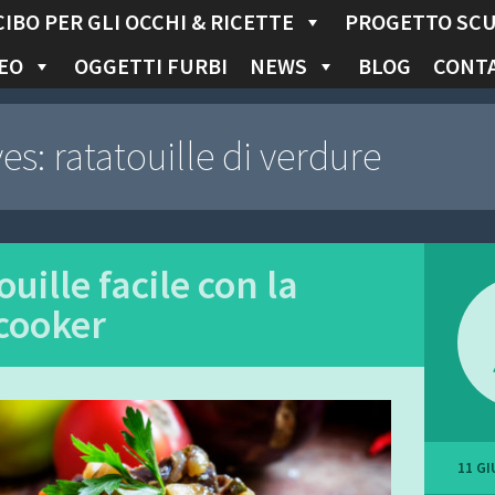
CIBO PER GLI OCCHI & RICETTE
PROGETTO SC
EO
OGGETTI FURBI
NEWS
BLOG
CONTA
ves:
ratatouille di verdure
uille facile con la
cooker
11 G