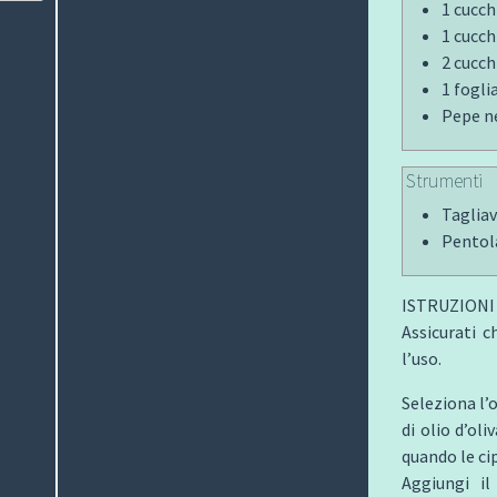
1 cucch
1 cucch
2 cucchi
1 fogli
Pepe n
Strumenti
Taglia
Pentol
ISTRUZIONI
Assicurati c
l’uso.
Seleziona l’
di olio d’oli
quando le c
Aggiungi il