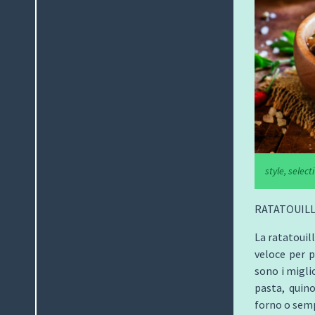
style, select
RATATOUILL
La ratatouil
veloce per p
sono i migli
pasta, quin
forno o semp