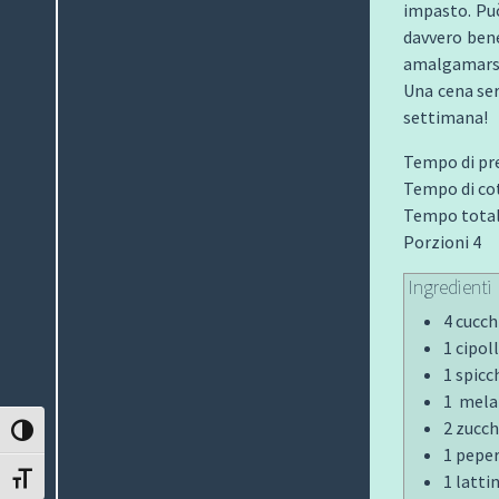
impasto. Pu
davvero bene
amalgamars
Una cena ser
settimana!
Tempo di pr
Tempo di co
Tempo total
Porzioni 4
Ingredienti
4 cucchi
1 cipol
1 spicc
1 mela
2 zucch
ATTIVA/DISATTIVA ALTO CONTRASTO
1 peper
1 latti
ATTIVA/DISATTIVA DIMENSIONE TESTO