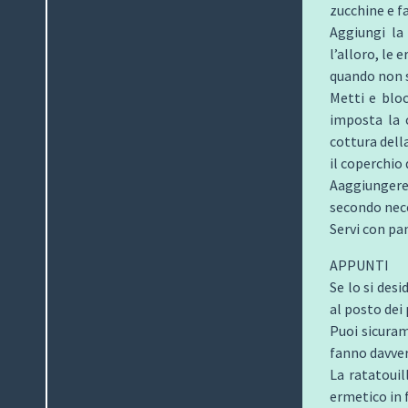
zucchine e f
Aggiungi la
l’alloro, le 
quando non 
Metti e bloc
imposta la 
cottura della
il coperchio 
Aaggiungere 
secondo nece
Servi con pa
APPUNTI
Se lo si desi
al posto dei
Puoi sicuram
fanno davvero
La ratatouil
ermetico in 