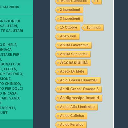
'acido Cumarico
1
o
o
o
f
f
f
A GIARDINA
2 Ingredienti
i
i
i
l
l
l
3 Ingredienti
o
o
o
ARAZIONI DI
d
d
d
 SALUTARI
,
15 Ottobre
15minuti
i
i
i
TTE SALUTARI
t
L
l
Abat-Jour
u
a
a
c
u
j
O DI MELE
,
Abilità Lavorative
o
r
e
NIACA
n
a
g
ENTARE PER
Abilità Sensoriali
i
_
a
I
,
m
o
s
Accessibilità
RBONATO DI
i
c
u
O
,
CECITÀ
,
e
c
I
Aceto Di Mele
OR TARTARO
,
i
h
n
ISIONE
,
o
i
s
Acidi Grassi Essenziali
ITO CHIMICO
,
c
9
t
TO PER DOLCI
c
s
a
Acidi Grassi Omega 3
h
u
g
O IN CASA
,
i
T
r
IARE SANO
,
Acidigrassipolinsaturi
s
w
a
E
u
i
m
Acido Alfa-Linolenico
PENDENTI
,
F
t
HURT
a
t
Acido Caffeico
c
e
Acido Ferulico
e
r