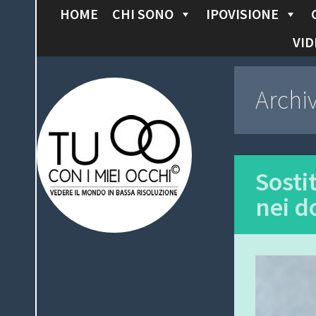
HOME
CHI SONO
IPOVISIONE
S
K
VID
I
P
Tu con i miei
Archi
T
O
occhi
C
O
N
Sostit
T
nei d
E
N
T