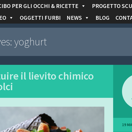
CIBO PER GLI OCCHI & RICETTE
PROGETTO SC
EO
OGGETTI FURBI
NEWS
BLOG
CONTA
ves:
yoghurt
uire il lievito chimico
olci
19 M