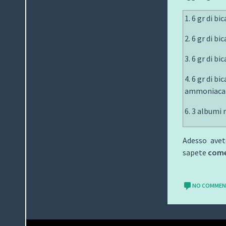
1. 6 gr di b
2. 6 gr di b
3. 6 gr di b
4. 6 gr di bi
ammoniaca a
6. 3 albumi 
Adesso avete
sapete
come 
NO COMME