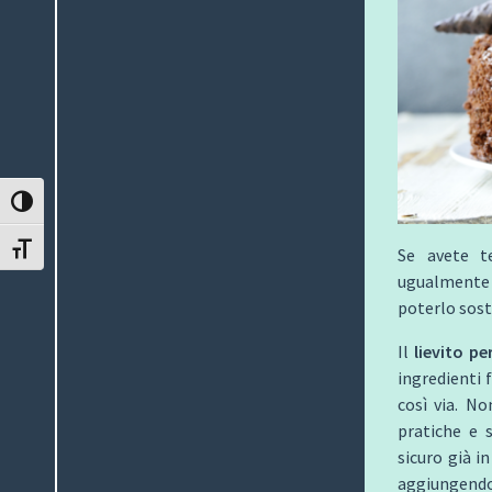
ATTIVA/DISATTIVA ALTO CONTRASTO
ATTIVA/DISATTIVA DIMENSIONE TESTO
Se avete te
ugualmente c
poterlo sost
Il
lievito pe
ingredienti 
così via. No
pratiche e 
sicuro già i
aggiungendo