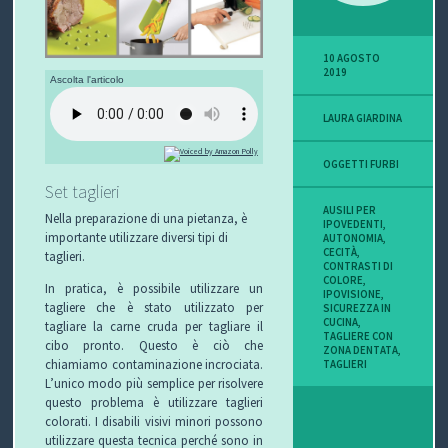
P
10 AGOSTO
O
2019
Ascolta l'articolo
V
LAURA GIARDINA
I
OGGETTI FURBI
S
Set taglieri
AUSILI PER
Nella preparazione di una pietanza, è
IPOVEDENTI
,
I
importante utilizzare diversi tipi di
AUTONOMIA
,
CECITÀ
,
taglieri.
CONTRASTI DI
O
COLORE
,
In pratica, è possibile utilizzare un
IPOVISIONE
,
N
tagliere che è stato utilizzato per
SICUREZZA IN
CUCINA
,
tagliare la carne cruda per tagliare il
TAGLIERE CON
cibo pronto. Questo è ciò che
E
ZONA DENTATA
,
chiamiamo contaminazione incrociata.
TAGLIERI
L’unico modo più semplice per risolvere
questo problema è utilizzare taglieri
colorati. I disabili visivi minori possono
C
utilizzare questa tecnica perché sono in