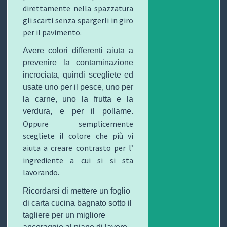
direttamente nella spazzatura
gli scarti senza spargerli in giro
P
per il pavimento.
R
S
Avere colori differenti aiuta a
O
I
S
prevenire la contaminazione
incrociata, quindi scegliete ed
G
C
A
V
usate uno per il pesce, uno per
la carne, uno la frutta e la
E
U
L
I
verdura, e per il pollame.
Oppure semplicemente
T
R
U
D
scegliete il colore che più vi
T
E
T
E
aiuta a creare contrasto per l’
ingrediente a cui si si sta
O
Z
E
O
lavorando.
S
Z
D
Ricordarsi di mettere un foglio
di carta cucina bagnato sotto il
C
A
E
O
tagliere per un migliore
U
G
G
N