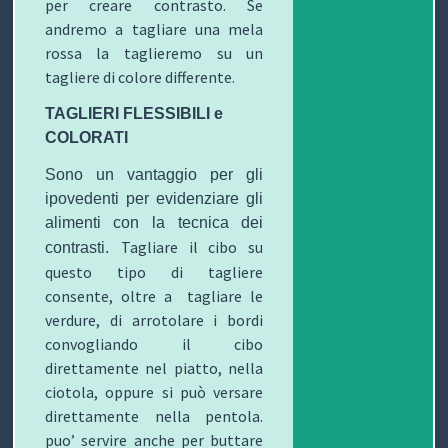
per creare contrasto.
Se
C
andremo a tagliare una mela
rossa la taglieremo su un
H
tagliere di colore differente.
I
TAGLIERI FLESSIBILI e
&
COLORATI
R
Sono un vantaggio per gli
ipovedenti per evidenziare gli
I
alimenti con la tecnica dei
Tagliare il cibo su
contrasti.
C
questo tipo di tagliere
E
consente, oltre a tagliare le
verdure, di arrotolare i bordi
T
convogliando il cibo
direttamente nel piatto, nella
T
ciotola, oppure si può versare
E
direttamente nella pentola.
puo’ servire anche per buttare