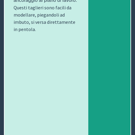
ancoraggio al piano di lavoro.
Questi taglieri sono facili da
O
L
G
E
modellare, piegandoli ad
imbuto, si versa direttamente
L
I
E
W
in pentola.
E
O
T
S
C
T
C
I
B
H
F
L
C
I
U
O
O
R
G
N
B
T
I
A
T