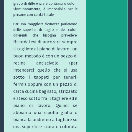
grado di differenziare contrasti o colori.
I
Sfortunatamente, è impossibile per le
persone con cecità totale.
B
Per una maggiore sicurezza parleremo
O
delle superfici di taglio e dei colori
differenti che bisogna prevedere.
Ricordatevi di ancorare sempre
P
il tagliere al piano di lavoro : un
E
buon metodo è con un pezzo di
retina antiscivolo (per
R
intenderci quello che si usa
sotto i tappeti per tenerli
G
fermi)
oppure
con un pezzo di
L
carta cucina bagnato, strizzato
e steso sotto fra il tagliere ed il
I
piano di lavoro.
Quindi se
abbiamo una cipolla gialla o
O
bianca la andremo a tagliare su
C
una superficie scura o colorata