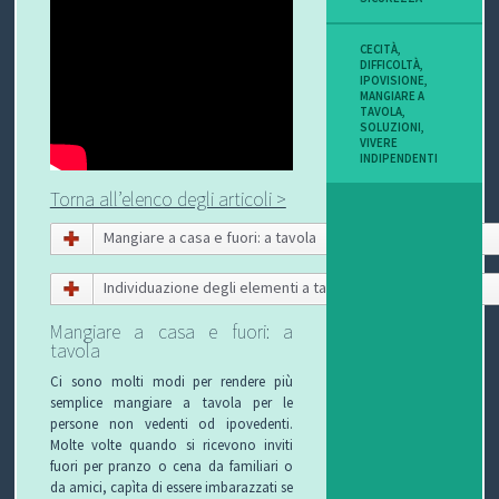
CECITÀ
,
DIFFICOLTÀ
,
IPOVISIONE
,
MANGIARE A
TAVOLA
,
SOLUZIONI
,
VIVERE
INDIPENDENTI
Torna all’elenco degli articoli >
Mangiare a casa e fuori: a tavola
Individuazione degli elementi a tavola
Mangiare a casa e fuori: a
tavola
Ci sono molti modi per rendere più
semplice mangiare a tavola per le
persone non vedenti od ipovedenti.
Molte volte quando si ricevono inviti
fuori per pranzo o cena da familiari o
da amici, capìta di essere imbarazzati se