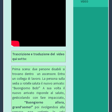
VIDEO
I
B
O
P
E
Trascrizione e traduzione del video
R
qui sotto:
G
Prima scena: due persone disabili si
trovano dentro un ascensore. Entra
L
un collega di lavoro. La persona sulla
sedia a rotelle saluta il nuovo arrivato:
I
“Buongiorno Bob!” A sua volta il
nuovo arrivato risponde al saluto,
O
gesticolando con fare impacciato,
“Buongiorno allora,
C
grand’uomo!”
poi rivolgendosi alla
ragazza non vedente le urla