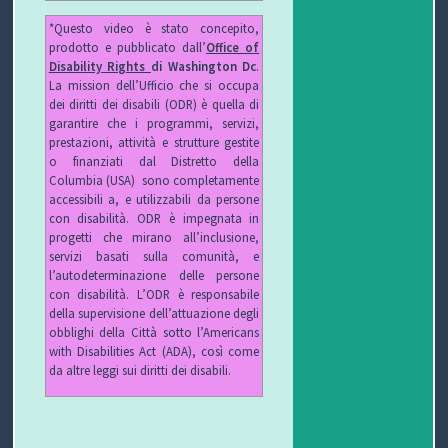
*Questo video è stato concepito,
prodotto e pubblicato dall’
Office of
Disability Rights
di Washington Dc
.
La mission dell’Ufficio che si occupa
dei diritti dei disabili (ODR) è quella di
garantire che i programmi, servizi,
prestazioni, attività e strutture gestite
o finanziati dal Distretto della
Columbia (USA) sono completamente
accessibili a, e utilizzabili da persone
con disabilità. ODR è impegnata in
progetti che mirano all’inclusione,
servizi basati sulla comunità, e
l’autodeterminazione delle persone
con disabilità. L’ODR è responsabile
della supervisione dell’attuazione degli
obblighi della Città sotto l’Americans
with Disabilities Act (ADA), così come
da altre leggi sui diritti dei disabili.