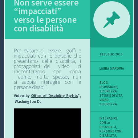
Non serve essere
“impacciati”
P
verso le persone
O
con disabilità
V
I
Per evitare di essere goffi e
28 LUGLIO 2015
impacciati con le persone che
S
presentano delle disabilità, i
protagonisti del video ci
LAURA GIARDINA
I
racconteranno con ironia
come, molto spesso, non
si sappia interagire con le
O
BLOG
,
persone disabili.
IPOVISIONE
,
SICUREZZA
,
N
Video by
Office of Disability Rights
*,
STORIE DI VITA
,
VIDEO
Washington Dc
SICUREZZA
E
INTERAGIRE
CON LA
DISABILITÀ
,
PERSONE CON
C
DISABILITÀ
,