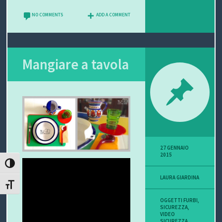
NO COMMENTS
ADD A COMMENT
Mangiare a tavola
27 GENNAIO
2015
ATTIVA/DISATTIVA ALTO CONTRASTO
LAURA GIARDINA
ATTIVA/DISATTIVA DIMENSIONE TESTO
OGGETTI FURBI
,
SICUREZZA
,
VIDEO
SICUREZZA