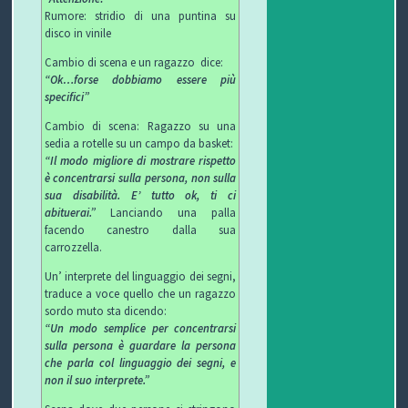
Rumore: stridio di una puntina su
disco in vinile
P
Cambio di scena e un ragazzo dice:
R
S
“Ok…forse dobbiamo essere più
specifici”
O
I
S
Cambio di scena: Ragazzo su una
sedia a rotelle su un campo da basket:
G
C
A
V
“Il modo migliore di mostrare rispetto
è concentrarsi sulla persona, non sulla
E
U
L
I
sua disabilità. E’ tutto ok, ti ci
abituerai.”
Lanciando una palla
T
R
U
D
facendo canestro dalla sua
carrozzella.
T
E
T
E
Un’ interprete del linguaggio dei segni,
traduce a voce quello che un ragazzo
O
Z
E
O
sordo muto sta dicendo:
“Un modo semplice per concentrarsi
S
Z
D
sulla persona è guardare la persona
che parla col linguaggio dei segni, e
C
A
E
O
non il suo interprete.”
U
G
G
N