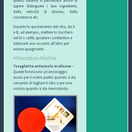
questo sistema vi permetterà anche di
sapere distinguere i due ingredienti,
dalla velocità di discesa, dalla
consistenza etc.
Durante lo spostamento del cibo, da A
a B, ad esempio, mettere lo zucchero
nel tè o caffè; spostare i contenitori e
sistemarli uno accanto all’altro per
evitare spargimenti.
Attrezzature Adattive
Tovagliette antiscivolo in silicone
–
Queste forniscono un’ancoraggio
sicuro per il vostro piatto quando si sta
cercando di tagliare il cibo o per una
ciotola quando si sta mescolando.