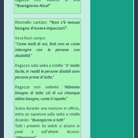
C
“Buongiorno Alice!”
H
Ritornello cantato:
“Non c’è nessun
I
bisogno d’essere impacciati”.
Voce fuori campo:
&
“Come molti di noi, Bob non sa come
interagire con le persone con
R
disabilità”
I
Ragazzo sulla sedia a rotelle: “
E’ molto
facile, in realtà le persone disabili sono
persone prima di tutto.”
C
Ragazza non vedente:
“Abbiamo
E
bisogno di tutto ciò di cui chiunque
abbia bisogno, come il rispetto”
T
Scena durante una riunione in ufficio,
entra un superiore sulla sedia a rotelle
T
dicendo:
“Buongiorno a tutti”
Tutti i presenti da seduti si alzano in
E
piedi e sull’attenti dicono:
“Attenzione!”