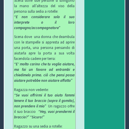
Scena dove due persone si stringono
la mano all’altezza del viso della
O
L
G
E
persona sulla sedia a rotelle:
“E non considerare solo il suo
L
I
E
W
interprete o il loro
compagno/accompagnatore”
E
O
T
S
Scena dove una donna che deambula
con le stampelle si appresta ad aprire
C
T
una porta, una persona pensando di
aiutarla apre la porta a sua volta
C
I
B
facendola cadere per terra:
“E’ molto carino che tu voglia aiutare,
H
F
L
C
ma fai un favore ad entrambi e
chiedimelo prima. ciò che pensi possa
I
U
O
O
aiutare potrebbe non aiutare affatto”
Ragazza non vedente:
R
G
N
“Se vuoi offrirmi il tuo aiuto fammi
tenere il tuo braccio (
sopra il gomito)
,
B
T
non prendere il mio”
Un ragazzo offre
il suo braccio
“Hey, vuoi prendermi il
I
A
braccio?”
“
Sicuro!”
T
Ragazzo su una sedia a rotelle: