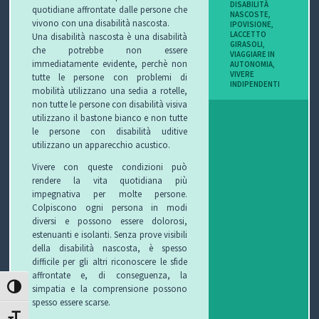
DISABILITÀ
quotidiane affrontate dalle persone che
I
NASCOSTE
,
vivono con una disabilità nascosta.
IPOVISIONE
,
LACCETTO
Una disabilità nascosta è una disabilità
B
GIRASOLI
,
che potrebbe non essere
VIAGGIARE IN
immediatamente evidente, perchè non
AUTONOMIA
,
O
VIVERE
tutte le persone con problemi di
INDIPENDENTI
mobilità utilizzano una sedia a rotelle,
P
non tutte le persone con disabilità visiva
utilizzano il bastone bianco e non tutte
E
le persone con disabilità uditive
utilizzano un apparecchio acustico.
R
Vivere con queste condizioni può
rendere la vita quotidiana più
G
impegnativa per molte persone.
Colpiscono ogni persona in modi
L
diversi e possono essere dolorosi,
estenuanti e isolanti. Senza prove visibili
I
della disabilità nascosta, è spesso
difficile per gli altri riconoscere le sfide
O
affrontate e, di conseguenza, la
simpatia e la comprensione possono
ATTIVA/DISATTIVA ALTO CONTRASTO
C
spesso essere scarse.