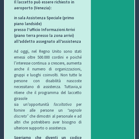
Il laccetto può essere richiesto in
aeroporto (Venezia):
O
L
G
E
in sala Assistenza Speciale (primo
L
I
E
W
piano landside)
presso l’ufficio Informazioni Arrivi
(piano terra presso la zona arrivi)
E
O
T
S
all’addetto assegnato all’assistenza
C
T
Ad oggi, nel Regno Unito sono stati
emessi oltre 500.000 cordini e poiché
C
I
B
l’interesse continua a crescere, aumenta
anche il numero di organizzazioni,
H
F
L
C
gruppi e luoghi coinvolti. Non tutte le
persone con disabilità nascoste
I
U
O
O
necessitano di assistenza. Tuttavia,si
ritiene che il programma del laccetto
R
G
N
girasole
sia un’opportunità
facoltativa
per
fornire alle persone un
“segnale
B
T
discreto”
che dimostri al personale e ad
altri che potrebbero aver bisogno di
I
A
ulteriore supporto o assistenza.
T
Speriamo che diventi un codice