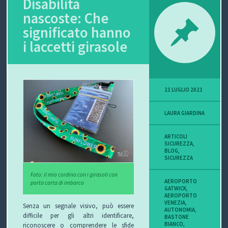
Disabilità
nascoste: Che
P
significato hanno
O
i laccetti girasole
V
I
21 LUGLIO 2021
S
LAURA GIARDINA
I
O
ARTICOLI
SICUREZZA
,
BLOG
,
N
SICUREZZA
Foto: il mio cordino con i girasoli con
E
AEROPORTO
porta carta di imbarco
GATWICK
,
AEROPORTO
VENEZIA
,
Senza un segnale visivo, può essere
AUTONOMIA
,
difficile per gli altri identificare,
BASTONE
C
BIANCO
,
riconoscere o comprendere le sfide