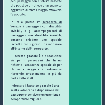
per i passeggeri con disabilità nascoste
che potrebbero richiedere un supporto
aggiuntivo durante il viaggio attraverso
P
l’aeroporto.
R
S
In Italia presso l’’
aeroporto di
Venezia
i passeggeri con disabilità
O
I
S
invisibili, o gli accompagnatori di
passeggeri con disabilità invisibili,
G
C
A
V
possono chiedere uno speciale
laccetto con i girasoli da indossare
E
U
L
I
all’interno dell’
aeroporto.
Il laccetto girasole è a disposizione
T
R
U
D
sia per i passeggeri che hanno
richiesto l’assistenza speciale sia per
T
E
T
E
chi vuole viaggiare in autonomia
ricevendo un’attenzione in più da
O
Z
E
O
parte dello staff.
S
Z
D
Indossare il laccetto girasole è una
scelta volontaria a disposizione del
C
A
E
O
passeggero per vivere un’esperienza
aeroportuale migliore.
U
G
G
N