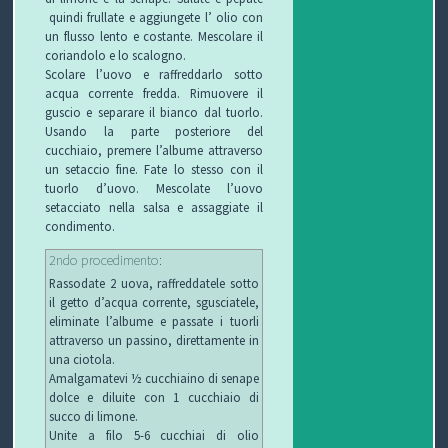
C
quindi frullate e aggiungete l’ olio con
un flusso lento e costante. Mescolare il
H
coriandolo e lo scalogno.
Scolare l’uovo e raffreddarlo sotto
I
acqua corrente fredda. Rimuovere il
guscio e separare il bianco dal tuorlo.
&
Usando la parte posteriore del
cucchiaio, premere l’albume attraverso
un setaccio fine. Fate lo stesso con il
R
tuorlo d’uovo. Mescolate l’uovo
setacciato nella salsa e assaggiate il
I
condimento.
C
2ndo procedimento:
Rassodate 2 uova, raffreddatele sotto
E
il getto d’acqua corrente, sgusciatele,
eliminate l’albume e passate i tuorli
T
attraverso un passino, direttamente in
una ciotola.
T
Amalgamatevi ½ cucchiaino di senape
dolce e diluite con 1 cucchiaio di
E
succo di limone.
Unite a filo 5-6 cucchiai di olio