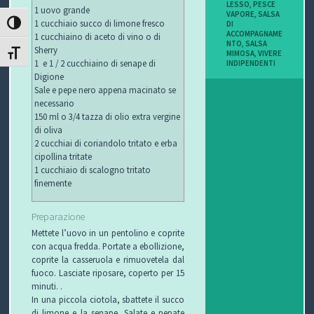
LESSO
,
PESCE
1 uovo grande
I
VAPORE
,
SALSA
1 cucchiaio succo di limone fresco
DI
ATTIVA/DISATTIVA ALTO CONTRASTO
ACCOMPAGNAME
1 cucchiaino di aceto di vino o di
B
NTO
,
SALSA
Sherry
MIMOSA
,
VIVERE
ATTIVA/DISATTIVA DIMENSIONE TESTO
1 e 1 / 2 cucchiaino di senape di
INDIPENDENTI
O
Digione
Sale e pepe nero appena macinato se
P
necessario
150 ml o 3/4 tazza di olio extra vergine
E
di oliva
2 cucchiai di coriandolo tritato e erba
R
cipollina tritate
1 cucchiaio di scalogno tritato
G
finemente
L
Preparazione
Mettete l’uovo in un pentolino e coprite
I
con acqua fredda. Portate a ebollizione,
coprite la casseruola e rimuovetela dal
O
fuoco. Lasciate riposare, coperto per 15
minuti. .
C
In una piccola ciotola, sbattete il succo
di limone e la senape. Salate e pepate