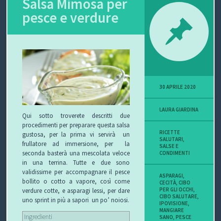
Salsa Mimosa per
pesce e verdure
P
O
V
I
30 APRILE 2020
S
LAURA GIARDINA
I
Qui sotto troverete descritti due
procedimenti per preparare questa salsa
O
RICETTE
gustosa, per la prima vi servirà un
SALUTARI
,
frullatore ad immersione, per la
SALSE E
N
seconda basterà una mescolata veloce
CONDIMENTI
in una terrina. Tutte e due sono
E
validissime per accompagnare il pesce
ASPARAGI
,
bollito o cotto a vapore, così come
CECITÀ
,
CIBO
PER GLI OCCHI
,
verdure cotte, e asparagi lessi, per dare
CIBO SALUTARE
,
uno sprint in più a sapori un po’ noiosi.
IPOVISIONE
,
MANGIARE
C
Ingredienti
SANO
,
PESCE