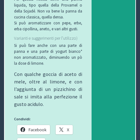
C
liquida, tipo quella della Provamel o
della Sojadé. Non va bene la panna da
H
cucina classica, quella densa.
Si può aromatizzare con pepe, erbe,
I
erba cipollina, aneto, e vari altri gusti.
Varianti e suggerimenti per l’utilizzo)
&
Si può fare anche con una parte di
panna e una parte di yogurt bianco*
R
non aromatizzato, diminuendo un pò
la dose di limone.
I
C
on qualche goccia di aceto di
C
mele, oltre al limone, e con
l’aggiunta di un pizzichino di
E
sale si imita alla perfezione il
gusto acidulo.
T
T
Condividi:
E
Facebook
X