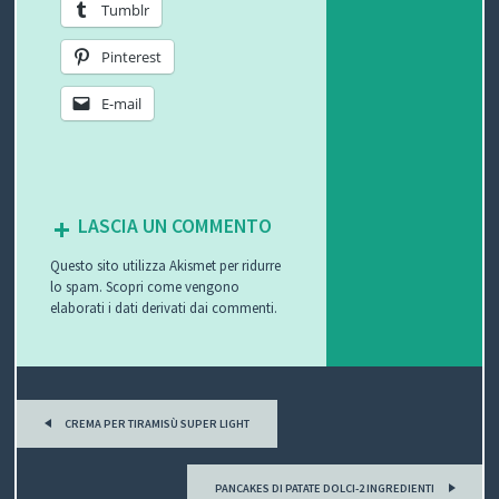
Tumblr
P
Pinterest
R
S
E-mail
O
I
S
G
C
A
V
LASCIA UN COMMENTO
E
U
L
I
Questo sito utilizza Akismet per ridurre
T
R
U
D
lo spam.
Scopri come vengono
elaborati i dati derivati dai commenti
.
T
E
T
E
O
Z
E
O
P
S
Z
D
CREMA PER TIRAMISÙ SUPER LIGHT
o
C
A
E
O
s
PANCAKES DI PATATE DOLCI-2 INGREDIENTI
U
G
G
N