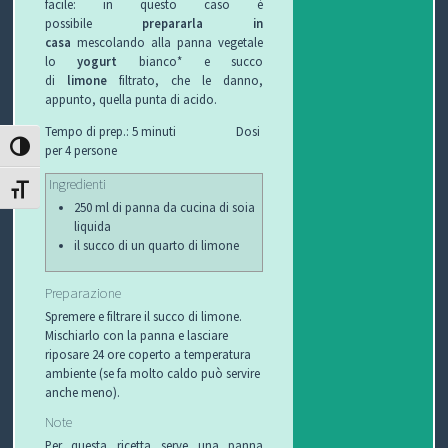
facile: in questo caso è
I
possibile
prepararla in
casa
mescolando alla panna vegetale
B
lo
yogurt
bianco* e succo
di
limone
filtrato, che le danno,
O
appunto, quella punta di acido.
Tempo di prep.: 5 minuti Dosi
P
ATTIVA/DISATTIVA ALTO CONTRASTO
per 4 persone
E
Ingredienti
ATTIVA/DISATTIVA DIMENSIONE TESTO
250 ml di panna da cucina di soia
R
liquida
il succo di un quarto di limone
G
Preparazione
L
Spremere e filtrare il succo di limone.
Mischiarlo con la panna e lasciare
I
riposare 24 ore coperto a temperatura
ambiente (se fa molto caldo può servire
O
anche meno).
C
Note
Per questa ricetta serve una panna