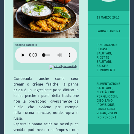
P
13 MARZO 2020
O
LAURA GIARDINA
V
I
PREPARAZIONI
Ascolta l'articolo
DI BASE
SALUTARI
,
S
RICETTE
SALUTARI
,
SALSE E
I
CONDIMENTI
Conosciuta anche come
sour
O
ALIMENTAZIONE
cream
o
crème fraiche
, la
panna
SALUTARE
,
acida
è un ingrediente poco diffuso in
N
CECITÀ
,
CIBO
Italia, perché i piatti della tradizione
PER GLI OCCHI
,
CIBO SANO
,
non la prevedono, diversamente da
E
IPOVISIONE
,
quello che avviene per esempio
PANNA ACIDA
della cucina francese, nordeuropea o
VEGAN
,
VIVERE
INDIPENDENTI
russa.
Reperire la panna acida nei nostri punti
C
vendita può rivelarsi un’impresa non