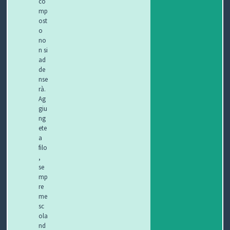
co
mp
ost
o
no
n si
ad
de
nse
rà.
Ag
giu
ng
ete
a
filo
,
se
mp
re
me
sc
ola
nd