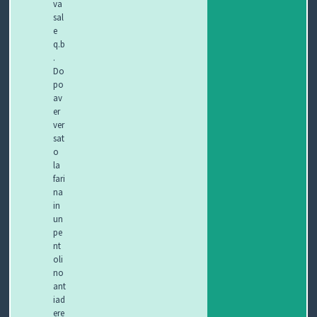
va
sal
e
q.b
.
Do
po
av
er
ver
sat
o
la
fari
na
in
un
pe
nt
oli
no
ant
iad
ere