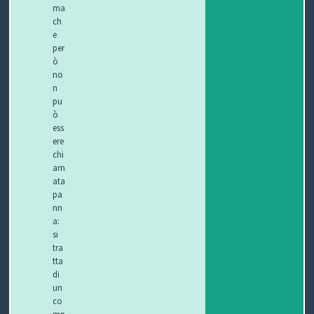
ma
ch
e
per
ò
no
n
pu
ò
ess
ere
chi
am
ata
pa
nn
a:
si
tra
tta
di
un
co
mp