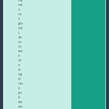
ost
o
co
n
gra
nul
i,
da
cu
oc
ere
e
ch
e
in
og
ni
cas
o
pu
ò
ess
ere