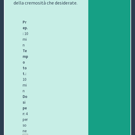
della cremosità che desiderate.
I
B
Pr
ep.
O
:
10
mi
P
n
Te
E
mp
o
R
to
t.:
G
10
mi
L
n
Do
I
si
pe
r:
4
O
per
so
C
ne