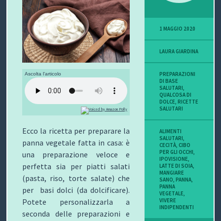
P
1 MAGGIO 2020
O
LAURA GIARDINA
V
I
PREPARAZIONI
Ascolta l'articolo
DI BASE
SALUTARI
,
S
QUALCOSA DI
DOLCE
,
RICETTE
SALUTARI
I
Ecco la ricetta per preparare la
ALIMENTI
O
SALUTARI
,
panna vegetale fatta in casa: è
CECITÀ
,
CIBO
N
PER GLI OCCHI
,
una preparazione veloce e
IPOVISIONE
,
perfetta sia per piatti salati
LATTE DI SOIA
,
E
MANGIARE
(pasta, riso, torte salate) che
SANO
,
PANNA
,
PANNA
per basi dolci (da dolcificare).
VEGETALE
,
VIVERE
Potete personalizzarla a
INDIPENDENTI
C
seconda delle preparazioni e