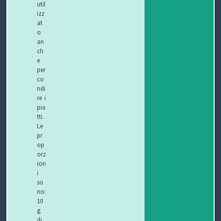
util
izz
at
o
an
ch
e
per
co
ndi
re i
pia
tti.
Le
pr
op
orz
ion
i
so
no:
10
g
di