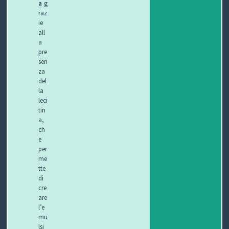
a
g
raz
ie
all
a
pre
sen
za
del
la
leci
tin
a,
ch
e
per
me
tte
di
cre
are
l’e
mu
lsi