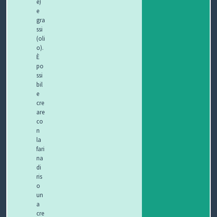
e)
e
gra
ssi
(oli
o).
È
po
ssi
bil
e
cre
are
co
n
la
fari
na
di
ris
o
un
a
cre