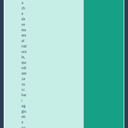
a
ch
e
de
ve
ess
ere
al
nat
ura
le,
qui
ndi
sen
za
zu
cc
her
i
ag
giu
nti
e
co