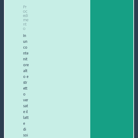
Pr
oc
edi
me
nt
o
In
un
co
nte
nit
ore
alt
o e
str
ett
o
ver
sat
e il
latt
e
di
soi