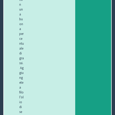
n
un
a
bu
on
a
per
ce
ntu
ale
di
gra
ssi.
Ag
giu
ng
ete
a
filo
l’ol
io
di
se