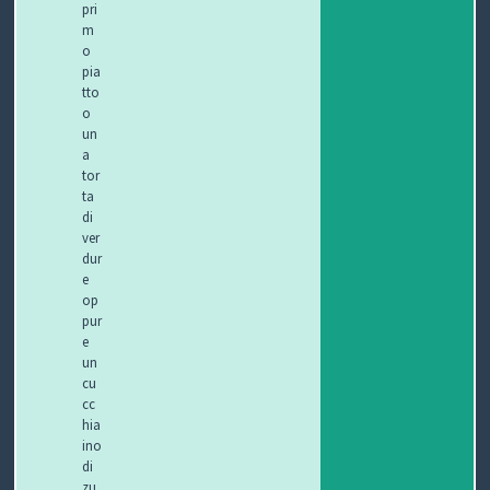
pri
m
o
pia
tto
o
un
a
tor
ta
di
ver
dur
e
op
pur
e
un
cu
cc
hia
ino
di
zu