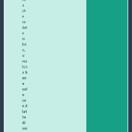
a
ch
e
ve
det
e
in
fot
o,
si
rea
lizz
a
b
en
e
sol
o
co
n il
lat
te
di
soi