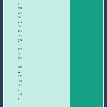
e
em
ulsi
on
ate
fin
o a
rag
giu
ng
ere
la
cre
m
osi
tà
des
ide
rat
a.
Fat
e
rip