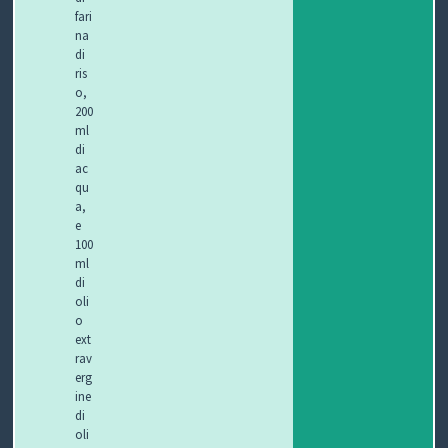
fari
na
di
ris
o,
200
ml
di
ac
qu
a,
e
100
ml
di
oli
o
ext
rav
erg
ine
di
oli