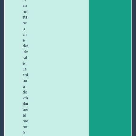
co
nsi
ste
nz
a
ch
e
des
ide
rat
e.
La
cot
tur
a
do
vrà
dur
are
al
me
no
5-