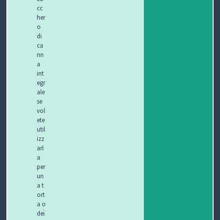
cc
her
o
di
ca
nn
a
int
egr
ale
se
vol
ete
util
izz
arl
a
per
un
a t
ort
a o
dei