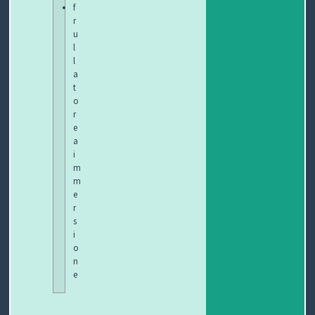
f
T
r
u
I
l
l
a
t
o
r
e
a
i
m
m
e
r
s
i
o
n
e