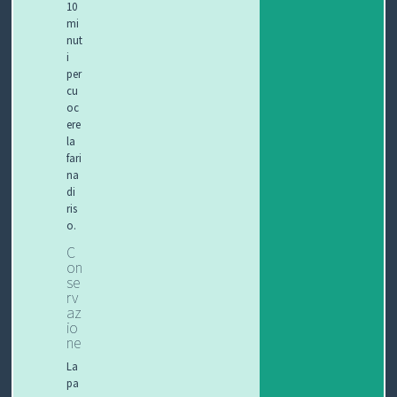
10
mi
nut
i
per
cu
oc
ere
la
fari
na
di
ris
o.
C
on
se
rv
az
io
ne
La
pa