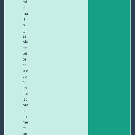
mi
di
ma
is
o
gir
as
ole
de
od
or
at
o e
co
n
un
frul
lat
ore
a
im
me
rsi
on