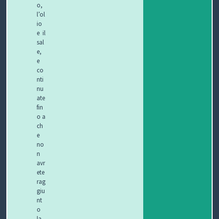
o,
l’ol
io
e il
sal
e,
e
co
nti
nu
ate
fin
o a
ch
e
no
n
avr
ete
rag
giu
nt
o
la