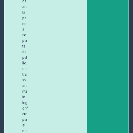
os
are
la
pa
nn
a
co
per
ta
da
pel
lic
ola
tra
sp
are
nte
in
frig
orif
ero
per
al
me