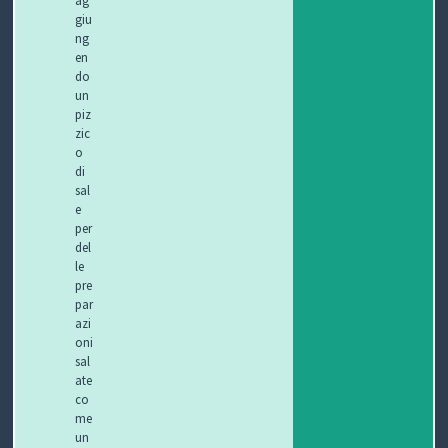
giu
ng
en
do
un
piz
zic
o
di
sal
e
per
del
le
pre
par
azi
oni
sal
ate
co
me
un