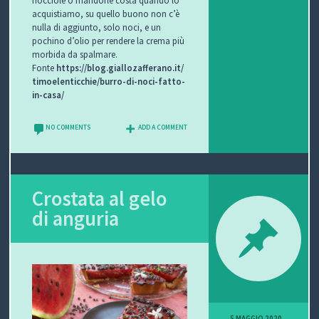
acquistiamo, su quello buono non c’è
nulla di aggiunto, solo noci, e un
pochino d’olio per rendere la crema più
morbida da spalmare.
Fonte
https://blog.giallozafferano.it/
timoelenticchie/burro-di-noci-fatto-
in-casa/
NO COMMENTS
ADD A COMMENT
Crostata al gelo
di anguria
5 MAGGIO 2020