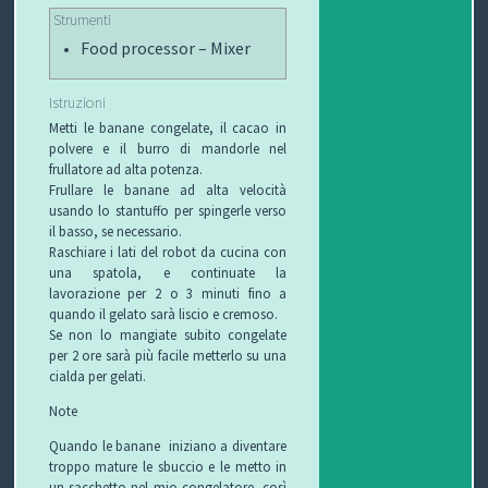
C
Strumenti
Food processor – Mixer
H
I
Istruzioni
Metti le banane congelate, il cacao in
&
polvere e il burro di mandorle nel
frullatore ad alta potenza.
R
Frullare le banane ad alta velocità
usando lo stantuffo per spingerle verso
I
il basso, se necessario.
Raschiare i lati del robot da cucina con
una spatola, e continuate la
C
lavorazione per 2 o 3 minuti fino a
quando il gelato sarà liscio e cremoso.
E
Se non lo mangiate subito congelate
per 2 ore sarà più facile metterlo su una
T
cialda per gelati.
T
Note
Quando le banane iniziano a diventare
E
troppo mature le sbuccio e le metto in
un sacchetto nel mio congelatore, così