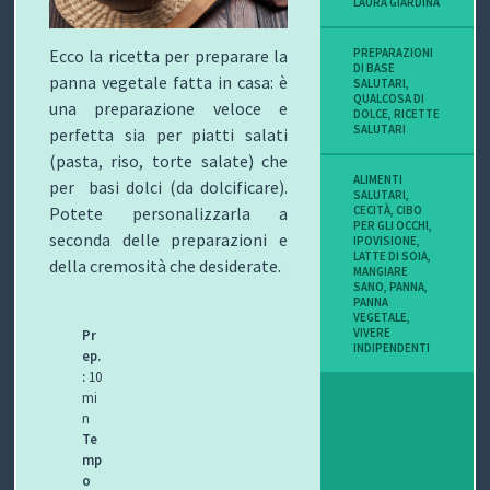
LAURA GIARDINA
Ecco la ricetta per preparare la
PREPARAZIONI
DI BASE
panna vegetale fatta in casa: è
SALUTARI
,
QUALCOSA DI
una preparazione veloce e
DOLCE
,
RICETTE
SALUTARI
perfetta sia per piatti salati
(pasta, riso, torte salate) che
ALIMENTI
per basi dolci (da dolcificare).
SALUTARI
,
Potete personalizzarla a
CECITÀ
,
CIBO
PER GLI OCCHI
,
seconda delle preparazioni e
IPOVISIONE
,
LATTE DI SOIA
,
della cremosità che desiderate.
MANGIARE
SANO
,
PANNA
,
PANNA
VEGETALE
,
VIVERE
Pr
INDIPENDENTI
ep.
:
10
mi
n
Te
mp
o