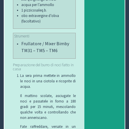
acqua per l’ammollo
1 pizzicosaleq.b.
olio extravergine d’oliva
(facoltativo)
Strumenti
Frullatore / Mixer
Bimby
TM31 – TM5 – TM6
Preparazione del burro di noci fatto in
casa
La sera prima mettete in ammollo
le noci in una ciotola e ricoprite di
acqua.
Il mattino scolate, asciugate le
noci e passatele in forno a 180
gradi per 15 minuti, mescolando
qualche volta e controllando che
non anneriscano.
Fate raffreddare, versate in un