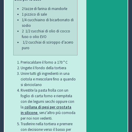
2 tazze di farina di mandorle
1 pizzico di sale
1/4 cucchiaino di bicarbonato di
sodio
2 1/2 cucchiai di olio di cocco
fuso
o olio EVO
1/2 cucchiai di sciroppo d’acero
puro
Preriscaldare il forno a 170 ° C
Ungete il fondo della tortiera
Unire tutti gli ingredienti in una
ciotola e mescolare fino a quando
si sbriciolano
Rivestite la pasta frolla con un
foglio di carta forno e riempitela
con dei legumi secchi oppure con
la
collana di pesi per crostata
in silicone
.
senz’altro più comoda
per noi non vedenti.
Trasferire nella tortiera e premere
con decisione verso il basso per