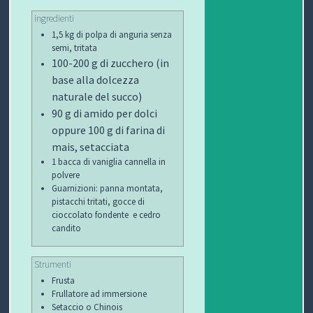
ingredienti
1,5 kg di polpa di anguria senza
semi, tritata
100-200 g di zucchero (in
base alla dolcezza
naturale del succo)
90 g di amido per dolci
oppure
100 g di farina di
mais, setacciata
1 bacca di vaniglia cannella in
polvere
Guarnizioni: panna montata,
pistacchi tritati, gocce di
cioccolato fondente e cedro
candito
Strumenti
Frusta
Frullatore ad immersione
Setaccio o Chinois