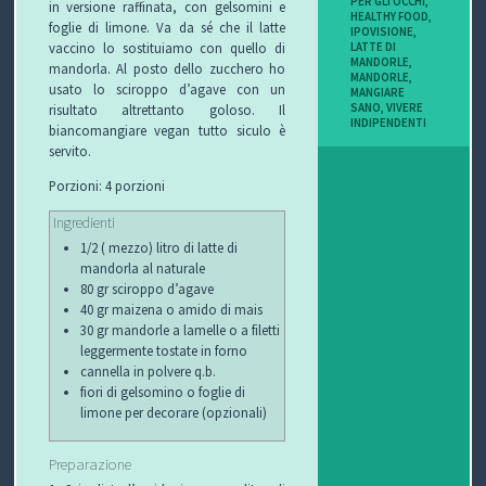
PER GLI OCCHI
,
in versione raffinata, con gelsomini e
HEALTHY FOOD
,
foglie di limone. Va da sé che il latte
T
IPOVISIONE
,
vaccino lo sostituiamo con quello di
LATTE DI
MANDORLE
,
mandorla. Al posto dello zucchero ho
I
MANDORLE
,
usato lo sciroppo d’agave con un
MANGIARE
SANO
,
VIVERE
risultato altrettanto goloso. Il
INDIPENDENTI
biancomangiare vegan tutto siculo è
servito.
Porzioni: 4 porzioni
Ingredienti
1/2 ( mezzo) litro di latte di
mandorla al naturale
80 gr sciroppo d’agave
40 gr maizena o amido di mais
30 gr mandorle a lamelle o a filetti
leggermente tostate in forno
cannella in polvere q.b.
fiori di gelsomino o foglie di
limone per decorare (opzionali)
Preparazione