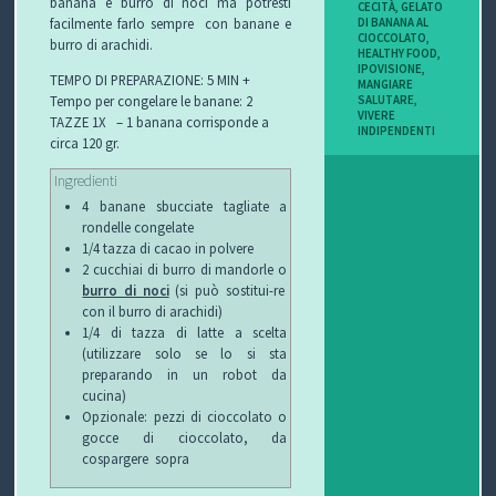
banana e burro di noci ma potresti
CECITÀ
,
GELATO
I
DI BANANA AL
facilmente farlo sempre con banane e
CIOCCOLATO
,
burro di arachidi.
HEALTHY FOOD
,
B
IPOVISIONE
,
TEMPO DI PREPARAZIONE: 5 MIN +
MANGIARE
SALUTARE
,
Tempo per congelare le banane: 2
O
VIVERE
TAZZE 1X – 1 banana corrisponde a
INDIPENDENTI
circa 120 gr.
P
Ingredienti
E
4 banane sbucciate tagliate a
rondelle congelate
R
1/4 tazza di cacao in polvere
2 cucchiai di burro di mandorle o
G
burro di noci
(si può sostitui-re
con il burro di arachidi)
L
1/4 di tazza di latte a scelta
(utilizzare solo se lo si sta
preparando in un robot da
I
cucina)
Opzionale: pezzi di cioccolato o
O
gocce di cioccolato, da
cospargere sopra
C