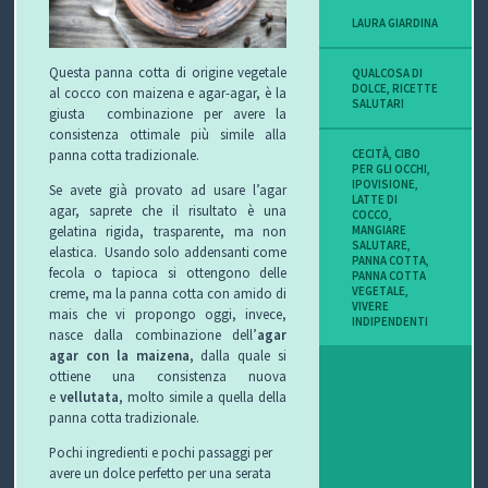
LAURA GIARDINA
Questa panna cotta di origine vegetale
QUALCOSA DI
DOLCE
,
RICETTE
al cocco con maizena e agar-agar, è la
SALUTARI
giusta combinazione per avere la
consistenza ottimale più simile alla
CECITÀ
,
CIBO
panna cotta tradizionale.
PER GLI OCCHI
,
IPOVISIONE
,
Se avete già provato ad usare l’agar
LATTE DI
agar, saprete che il risultato è una
COCCO
,
MANGIARE
gelatina rigida, trasparente, ma non
SALUTARE
,
elastica. Usando solo addensanti come
PANNA COTTA
,
fecola o tapioca si ottengono delle
PANNA COTTA
VEGETALE
,
creme, ma la panna cotta con amido di
VIVERE
mais che vi propongo oggi, invece,
INDIPENDENTI
nasce dalla combinazione dell’
agar
agar con la maizena
, dalla quale si
ottiene una consistenza nuova
e
vellutata
, molto simile a quella della
panna cotta tradizionale.
Pochi ingredienti e pochi passaggi per
avere un dolce perfetto per una serata