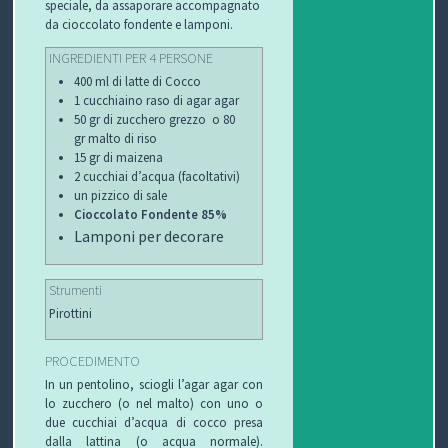
speciale, da assaporare accompagnato
da cioccolato fondente e lamponi.
INGREDIENTI PER 4 PERSONE
400 ml di latte di Cocco
1 cucchiaino raso di agar agar
50 gr di zucchero grezzo o 80
gr malto di riso
15 gr di maizena
2 cucchiai d’acqua (facoltativi)
un pizzico di sale
Cioccolato Fond
ente 85%
Lamponi per decorare
Strumenti
Pirottini
PROCEDIMENTO
In un pentolino, sciogli l’agar agar con
lo zucchero (o nel malto) con uno o
due cucchiai d’acqua di cocco presa
dalla lattina (o acqua normale).