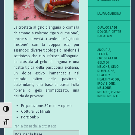
LAURA GIARDINA
La crostata al gelo d’anguria o come la
QUALCOSA DI
DOLCE
,
RICETTE
chiamano a Palermo “gelo di melone”,
SALUTARI
anche se in verità si sente dire “gelo di
mellone” con la doppia elle, pur
ANGURIA
,
essendoci diverse tipologie di melone è
CECITÀ
,
sottinteso che ci si riferisce all’anguria.
CROSTATA DI
La crostata al gelo di anguria è una
GELO DI
MELONE
,
GELO
ricetta tipica della pasticceria siciliana,
DI MELLONE
,
un dolce estivo immancabile nel
HEALTHY
,
periodo estivo nelle pasticcerie
HEALTHY FOOD
,
IPOVISIONE
,
palermitane, una base di pasta frolla
MELLONE
,
ripiena di gelo aromatizzato, una
MELONE
,
VIVERE
delizia da provare!
INDIPENDENTE
Preparazione:
30 min. + riposo
ATTIVA/DISATTIVA ALTO CONTRASTO
Cottura:
20 Minuti
Porzioni:
6
ATTIVA/DISATTIVA DIMENSIONE TESTO
Per la base della crostata
Dosi per la base