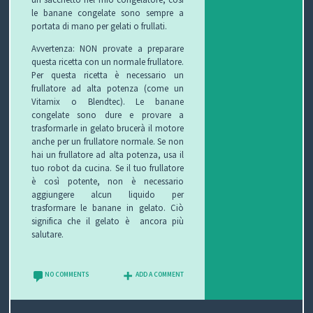
le banane congelate sono sempre a
portata di mano per gelati o frullati.
P
Avvertenza: NON provate a preparare
R
S
questa ricetta con un normale frullatore.
Per questa ricetta è necessario un
O
I
S
frullatore ad alta potenza (come un
Vitamix o Blendtec). Le banane
G
C
A
V
congelate sono dure e provare a
trasformarle in gelato brucerà il motore
anche per un frullatore normale. Se non
E
U
L
I
hai un frullatore ad alta potenza, usa il
tuo robot da cucina. Se il tuo frullatore
T
R
U
D
è così potente, non è necessario
aggiungere alcun liquido per
T
E
T
E
trasformare le banane in gelato. Ciò
significa che il gelato è ancora più
O
Z
E
O
salutare.
S
Z
D
NO COMMENTS
ADD A COMMENT
C
A
E
O
U
G
G
N