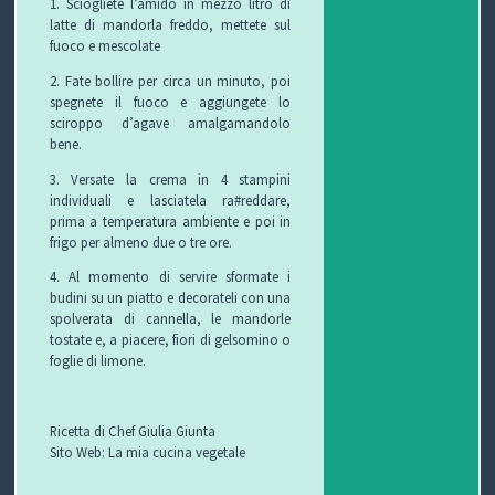
1. Sciogliete l’amido in mezzo litro di
latte di mandorla freddo, mettete sul
fuoco e mescolate
2. Fate bollire per circa un minuto, poi
spegnete il fuoco e aggiungete lo
sciroppo d’agave amalgamandolo
bene.
3. Versate la crema in 4 stampini
individuali e lasciatela ra#reddare,
prima a temperatura ambiente e poi in
frigo per almeno due o tre ore.
4. Al momento di servire sformate i
budini su un piatto e decorateli con una
spolverata di cannella, le mandorle
tostate e, a piacere, fiori di gelsomino o
foglie di limone.
Ricetta di Chef Giulia Giunta
Sito Web: La mia cucina vegetale