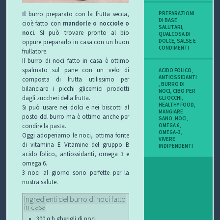
Il
burro preparato con la frutta secca,
PREPARAZIONI
DI BASE
cioè fatto con
mandorle o nocciole o
SALUTARI
,
noci
. SI può trovare pronto al bio
QUALCOSA DI
DOLCE
,
SALSE E
oppure prepararlo in casa con un buon
CONDIMENTI
frullatore.
Il burro di noci fatto in casa è ottimo
spalmato sul pane con un velo di
ACIDO FOLICO
,
ANTIOSSIDANTI
composta di frutta utilissimo per
,
BURRO DI
bilanciare i picchi glicemici prodotti
NOCI
,
CIBO PER
dagli zuccheri della frutta.
GLI OCCHI
,
HEALTHY FOOD
,
Si può usare nei dolci e nei biscotti al
MANGIARE
posto del burro ma è ottimo anche per
SANO
,
NOCI
,
condire la pasta.
OMEGA 6
,
OMEGA-3
,
Oggi adoperiamo le noci, ottima fonte
VIVERE
di vitamina E Vitamine del gruppo B
INDIPENDENTI
acido folico, antiossidanti, omega 3 e
omega 6.
3 noci al giorno sono perfette per la
nostra salute.
Ingredienti del burro di noci fatto
in casa
300 q.b.gherigli di noci