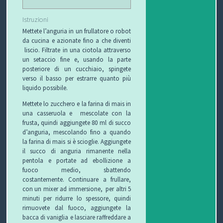
Istruzioni
Mettete l’anguria in un frullatore o robot
da cucina e azionate fino a che diventi
liscio. Filtrate in una ciotola attraverso
un setaccio fine e, usando la parte
posteriore di un cucchiaio, spingete
verso il basso per estrarre quanto più
liquido possibile.
Mettete lo zucchero e la farina di mais in
una casseruola e mescolate con la
frusta, quindi aggiungete 80 ml di succo
d’anguria, mescolando fino a quando
la farina di mais si è scioglie. Aggiungete
il succo di anguria rimanente nella
pentola e portate ad ebollizione a
fuoco medio, sbattendo
costantemente. Continuare a frullare,
con un mixer ad immersione, per altri 5
minuti per ridurre lo spessore, quindi
rimuovete dal fuoco, aggiungete la
bacca di vaniglia e lasciare raffreddare a