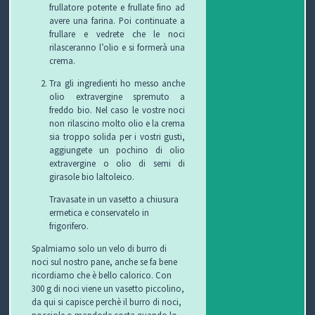
frullatore potente e frullate fino ad
avere una farina. Poi continuate a
frullare e vedrete che le noci
rilasceranno l’olio e si formerà una
crema.
Tra gli ingredienti ho messo anche
olio extravergine spremuto a
freddo bio. Nel caso le vostre noci
non rilascino molto olio e la crema
sia troppo solida per i vostri gusti,
aggiungete un pochino di olio
extravergine o olio di semi di
girasole bio laltoleico.
Travasate in un vasetto a chiusura
ermetica e conservatelo in
frigorifero.
Spalmiamo solo un velo di burro di
noci sul nostro pane, anche se fa bene
ricordiamo che è bello calorico. Con
300 g di noci viene un vasetto piccolino,
da qui si capisce perchè il burro di noci,
nocciole o mandorle costa quando lo