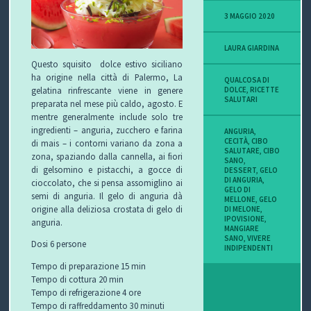
3 MAGGIO 2020
LAURA GIARDINA
Questo squisito dolce estivo siciliano
ha origine nella città di Palermo, La
QUALCOSA DI
gelatina rinfrescante viene in genere
DOLCE
,
RICETTE
SALUTARI
preparata nel mese più caldo, agosto. E
mentre generalmente include solo tre
ingredienti – anguria, zucchero e farina
ANGURIA
,
CECITÀ
,
CIBO
di mais – i contorni variano da zona a
SALUTARE
,
CIBO
zona, spaziando dalla cannella, ai fiori
SANO
,
di gelsomino e pistacchi, a gocce di
DESSERT
,
GELO
DI ANGURIA
,
cioccolato, che si pensa assomiglino ai
GELO DI
semi di anguria. Il gelo di anguria dà
MELLONE
,
GELO
origine alla deliziosa crostata di gelo di
DI MELONE
,
IPOVISIONE
,
anguria.
MANGIARE
SANO
,
VIVERE
Dosi 6 persone
INDIPENDENTI
Tempo di preparazione 15 min
Tempo di cottura 20 min
Tempo di refrigerazione 4 ore
Tempo di raffreddamento 30 minuti