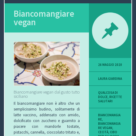
O
L
G
E
Biancomangiare
vegan
L
I
E
W
E
O
T
S
C
T
C
I
B
26 MAGGIO 2020
H
F
L
C
LAURA GIARDINA
I
U
O
O
Biancomangiare vegan dal gusto tutto
QUALCOSA DI
R
G
N
siciliano
DOLCE
,
RICETTE
SALUTARI
Il biancomangiare non è altro che un
B
T
semplicissimo budino, solitamente di
latte vaccino, addensato con amido,
BIANCOMANGIA
RE
,
I
A
dolcificato con zucchero e guarnito a
BIANCOMANGIA
piacere con mandorle tostate,
RE VEGAN
,
T
pistacchi, cannella, cioccolato tritato e,
CECITÀ
,
CIBO