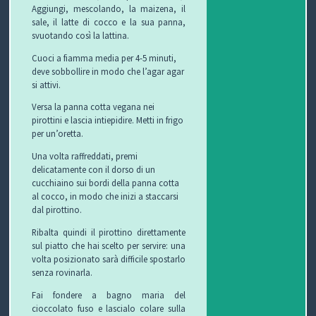
Aggiungi, mescolando, la maizena, il
sale, il latte di cocco e la sua panna,
svuotando così la lattina.
Cuoci a fiamma media per 4-5 minuti,
deve sobbollire in modo che l’agar agar
si attivi.
Versa la panna cotta vegana nei
pirottini e lascia intiepidire. Metti in frigo
per un’oretta.
Una volta raffreddati, premi
delicatamente con il dorso di un
cucchiaino sui bordi della panna cotta
al cocco, in modo che inizi a staccarsi
dal pirottino.
Ribalta quindi il pirottino direttamente
sul piatto che hai scelto per servire: una
volta posizionato sarà difficile spostarlo
senza rovinarla.
Fai fondere a bagno maria del
cioccolato fuso e lascialo colare sulla