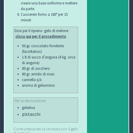
creare una base uniforme e mettere
da parte.
Cuocerein forno a 180° per 15
minuti
Dosi per il ripieno: gelo di melone
clicca qui per il procedimento
50 gr. cioccolato fondente
(facoltativo)
1 lt di succo d’anguria (4 kg. circa
di anguria)
80 gr. di zucchero
80 gr. amido di mais
cannella q.b.
aroma di gelsomino
Per la decorazione:
gelatina
pistacchi
Come preparare la crostata con il gelo
di anguria