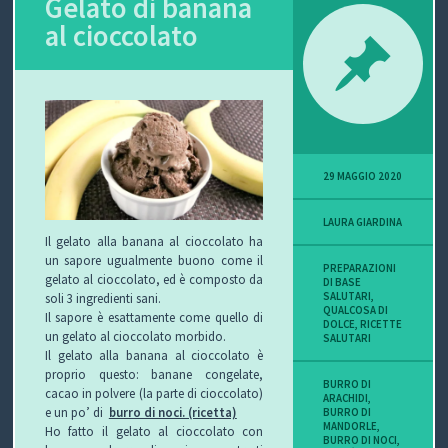
Gelato di banana
al cioccolato
P
O
V
I
29 MAGGIO 2020
S
LAURA GIARDINA
I
Il gelato alla banana al cioccolato ha
un sapore ugualmente buono come il
O
PREPARAZIONI
gelato al cioccolato, ed è composto da
DI BASE
SALUTARI
,
soli 3 ingredienti sani.
N
QUALCOSA DI
Il sapore è esattamente come quello di
DOLCE
,
RICETTE
un gelato al cioccolato morbido.
SALUTARI
E
Il gelato alla banana al cioccolato è
proprio questo: banane congelate,
BURRO DI
cacao in polvere (la parte di cioccolato)
ARACHIDI
,
e un po’ di
burro di noci. (ricetta)
BURRO DI
MANDORLE
,
C
Ho fatto il gelato al cioccolato con
BURRO DI NOCI
,