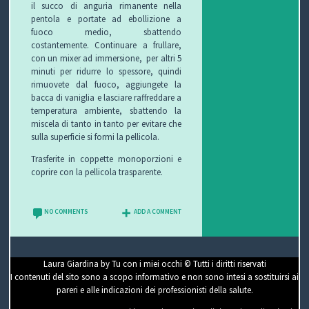
il succo di anguria rimanente nella
pentola e portate ad ebollizione a
P
fuoco medio, sbattendo
costantemente. Continuare a frullare,
R
S
con un mixer ad immersione, per altri 5
minuti per ridurre lo spessore, quindi
rimuovete dal fuoco, aggiungete la
O
I
S
bacca di vaniglia e lasciare raffreddare a
temperatura ambiente, sbattendo la
G
C
A
V
miscela di tanto in tanto per evitare che
sulla superficie si formi la pellicola.
E
U
L
I
Trasferite in coppette monoporzioni e
T
R
U
D
coprire con la pellicola trasparente.
T
E
T
E
NO COMMENTS
ADD A COMMENT
O
Z
E
O
S
Z
D
Laura Giardina by Tu con i miei occhi © Tutti i diritti riservati
I contenuti del sito sono a scopo informativo e non sono intesi a sostituirsi ai
C
A
E
O
pareri e alle indicazioni dei professionisti della salute.
U
G
G
N