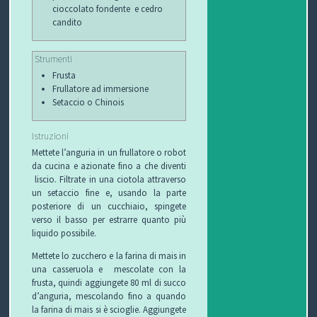
C
cioccolato fondente e cedro
candito
H
Strumenti
I
Frusta
Frullatore ad immersione
&
Setaccio o Chinois
R
Istruzioni
I
Mettete l’anguria in un frullatore o robot
da cucina e azionate fino a che diventi
C
liscio. Filtrate in una ciotola attraverso
un setaccio fine e, usando la parte
E
posteriore di un cucchiaio, spingete
verso il basso per estrarre quanto più
liquido possibile.
T
Mettete lo zucchero e la farina di mais in
T
una casseruola e mescolate con la
frusta, quindi aggiungete 80 ml di succo
E
d’anguria, mescolando fino a quando
la farina di mais si è scioglie. Aggiungete