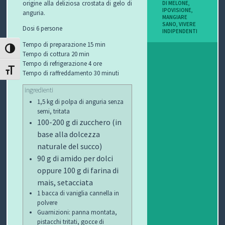
origine alla deliziosa crostata di gelo di
DI MELONE
,
I
IPOVISIONE
,
anguria.
MANGIARE
SANO
,
VIVERE
Dosi 6 persone
B
INDIPENDENTI
Tempo di preparazione 15 min
ATTIVA/DISATTIVA ALTO CONTRASTO
O
Tempo di cottura 20 min
Tempo di refrigerazione 4 ore
P
ATTIVA/DISATTIVA DIMENSIONE TESTO
Tempo di raffreddamento 30 minuti
ingredienti
E
1,5 kg di polpa di anguria senza
R
semi, tritata
100-200 g di zucchero (in
G
base alla dolcezza
naturale del succo)
L
90 g di amido per dolci
oppure
100 g di farina di
I
mais, setacciata
O
1 bacca di vaniglia cannella in
polvere
C
Guarnizioni: panna montata,
pistacchi tritati, gocce di