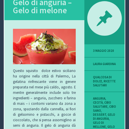
Gelo di anguria –
Gelo di melone
P
O
V
I
3 MAGGIO 2020
S
LAURA GIARDINA
I
Questo squisito dolce estivo siciliano
ha origine nella città di Palermo, La
O
QUALCOSA DI
gelatina rinfrescante viene in genere
DOLCE
,
RICETTE
SALUTARI
preparata nel mese più caldo, agosto. E
N
mentre generalmente include solo tre
ingredienti – anguria, zucchero e farina
ANGURIA
,
E
CECITÀ
,
CIBO
di mais – i contorni variano da zona a
SALUTARE
,
CIBO
zona, spaziando dalla cannella, ai fiori
SANO
,
di gelsomino e pistacchi, a gocce di
DESSERT
,
GELO
DI ANGURIA
,
cioccolato, che si pensa assomiglino ai
GELO DI
C
semi di anguria. Il gelo di anguria dà
MELLONE
,
GELO