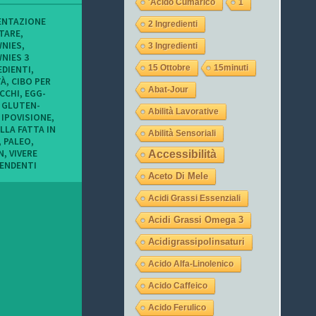
'acido Cumarico
1
o
o
o
f
f
f
ENTAZIONE
2 Ingredienti
i
i
i
TARE
,
l
l
l
NIES
,
3 Ingredienti
o
o
o
NIES 3
d
d
d
15 Ottobre
15minuti
EDIENTI
,
i
i
i
TÀ
,
CIBO PER
t
L
l
Abat-Jour
OCCHI
,
EGG-
u
a
a
,
GLUTEN-
c
u
j
Abilità Lavorative
o
r
e
,
IPOVISIONE
,
n
a
g
LLA FATTA IN
Abilità Sensoriali
i
_
a
,
PALEO
,
m
o
s
N
,
VIVERE
Accessibilità
i
c
u
PENDENTI
e
c
I
Aceto Di Mele
i
h
n
o
i
s
Acidi Grassi Essenziali
c
9
t
c
s
a
Acidi Grassi Omega 3
h
u
g
i
T
r
Acidigrassipolinsaturi
s
w
a
u
i
m
Acido Alfa-Linolenico
F
t
a
t
Acido Caffeico
c
e
Acido Ferulico
e
r