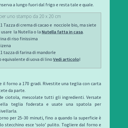
onserva a lungo fuori dal frigo e resta tale e quale.
 per uno stampo da 20 x 20 cm
 1 Tazza di crema di cacao e nocciole bio, ma siete
di usare la Nutella o la
Nutella fatta in casa
.
rina di riso finissima
aizena
 1 tazza di farina di mandorle
o equivalente di uova di lino
Vedi articolo
I
e il forno a 170 gradi. Rivestite una teglia con carta
ete da parte.
e ciotola, mescolate tutti gli ingredienti. Versate
nella teglia foderata e usate una spatola per
ivellarla.
orno per 25-30 minuti, fino a quando la superficie è
lo stecchino esce ‘solo’ pulito. Togliere dal forno e