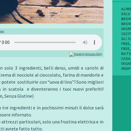
ALIM
SALU
BROW
BROW
INGR
olo
CECI
GLI 
FREE
FREE
NUTE
CASA
VEGA
 solo 3 ingredienti, belli densi, umidi e carichi di
INDI
Crema di nocciole al cioccolato, farina di mandorle e
 potete sostituirle con “uova di lino”! Sono migliori
 in scatola e diventeranno i tuoi nuovi preferiti!
n, Senza Glutine)
 tre ingredienti e in pochissimi minuti il dolce sarà
ssere infornato.
attrezzi particolari, solo una frustina elettrica e in
tti avrete fatto tutto.