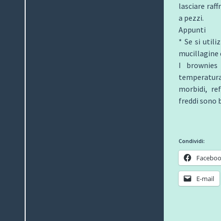
lasciare raff
a pezzi.
Appunti
* Se si util
mucillagine 
I brownies
temperatur
morbidi, re
freddi sono 
Condividi:
Facebo
E-mail