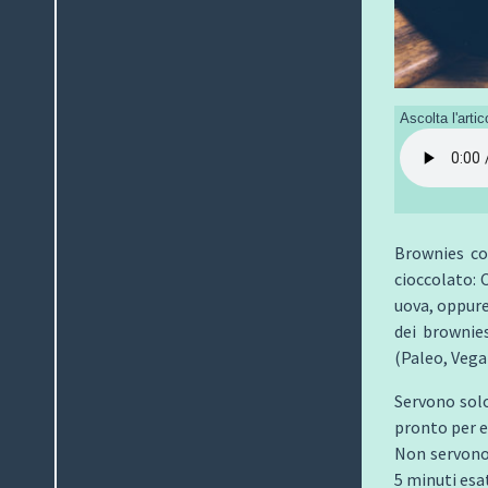
Ascolta l'artic
Brownies con
cioccolato: 
uova, oppure
dei brownies
(Paleo, Vega
Servono solo
pronto per e
Non servono 
5 minuti esa