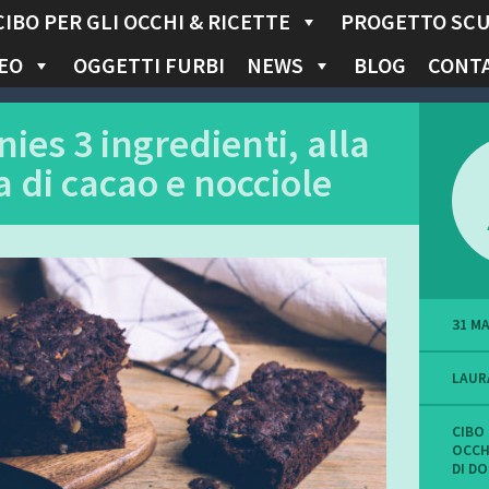
CIBO PER GLI OCCHI & RICETTE
PROGETTO SC
EO
OGGETTI FURBI
NEWS
BLOG
CONTA
ies 3 ingredienti, alla
 di cacao e nocciole
31 M
LAUR
CIBO 
OCCH
DI D