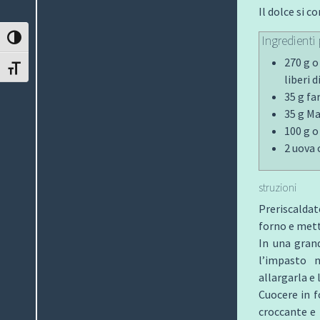
Il dolce si c
Ingredienti
ATTIVA/DISATTIVA ALTO CONTRASTO
270 g o
ATTIVA/DISATTIVA DIMENSIONE TESTO
liberi 
35 g fa
35 g M
100 g o
2 uova 
struzioni
Preriscaldat
forno e mett
In una grand
l’impasto 
allargarla e l
Cuocere in f
croccante e 