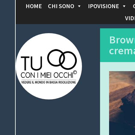
HOME
CHI SONO
IPOVISIONE
S
K
VID
I
P
Tu con i miei
Brown
T
crema
O
occhi
C
O
N
T
E
N
T