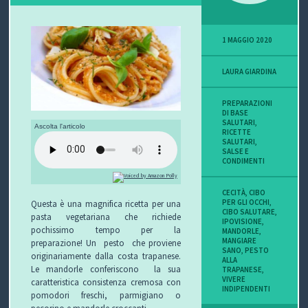
P
1 MAGGIO 2020
O
LAURA GIARDINA
V
I
PREPARAZIONI
DI BASE
SALUTARI
,
Ascolta l'articolo
S
RICETTE
SALUTARI
,
SALSE E
I
CONDIMENTI
O
CECITÀ
,
CIBO
PER GLI OCCHI
,
Questa è una magnifica ricetta per una
N
CIBO SALUTARE
,
pasta vegetariana che richiede
IPOVISIONE
,
pochissimo tempo per la
MANDORLE
,
E
MANGIARE
preparazione! Un pesto che proviene
SANO
,
PESTO
originariamente dalla costa trapanese.
ALLA
Le mandorle conferiscono la sua
TRAPANESE
,
VIVERE
caratteristica consistenza cremosa con
INDIPENDENTI
C
pomodori freschi, parmigiano o
pecorino e mandorle croccanti.