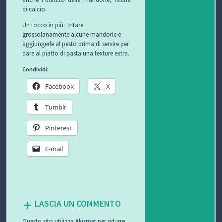
di calcio.
P
Un tocco in più: Tritare
grossolanamente alcune mandorle e
R
S
aggiungerle al pesto prima di servire per
dare al piatto di pasta una texture extra.
O
I
S
Condividi:
G
C
A
V
Facebook
X
E
U
L
I
Tumblr
T
R
U
D
Pinterest
T
E
T
E
E-mail
O
Z
E
O
S
Z
D
C
A
E
O
LASCIA UN COMMENTO
U
G
G
N
Questo sito utilizza Akismet per ridurre