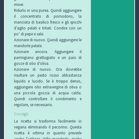
C
mixer.
Ridurlo in una purea. Quindi aggiungere
H
il concentrato di pomodoro, la
manciata di basilico fresco e gli spicchi
d’aglio pelati e tritati. Condire con un
I
po’ di pepe e sale.
Azionare di nuovo. Quindi aggiungere le
&
mandorle pelate.
Azionare ancora. Aggiungere il
R
parmigiano grattugiato e un paio di
gocce di olio d’oliva.
I
Azionare di nuovo. Ora dovrebbe
risultare un pesto rosso abbastanza
C
liquido e lucido. Se è troppo denso,
aggiungere olio extravergine di oliva o
E
una piccola goccia di acqua calda.
Quindi controllare il condimento e
T
regolare, se necessario.
Consigli
T
La ricetta si trasforma facilmente in
vegana eliminando il pecorino. Questa
E
ricetta è ottima in quanto prevede
anche l’utilizzo delle mandorle, ricche