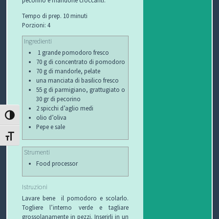
I
Tempo di prep. 10 minuti
Porzioni: 4
B
Ingredienti
O
1 grande pomodoro fresco
70 g di concentrato di pomodoro
P
70 g di mandorle, pelate
una manciata di basilico fresco
E
55 g di parmigiano, grattugiato o
30 gr di pecorino
R
2 spicchi d’aglio medi
ATTIVA/DISATTIVA ALTO CONTRASTO
olio d’oliva
G
Pepe e sale
ATTIVA/DISATTIVA DIMENSIONE TESTO
L
Strumenti
Food processor
I
O
Istruzioni
Lavare bene il pomodoro e scolarlo.
C
Togliere l’interno verde e tagliare
grossolanamente in pezzi. Inserirli in un