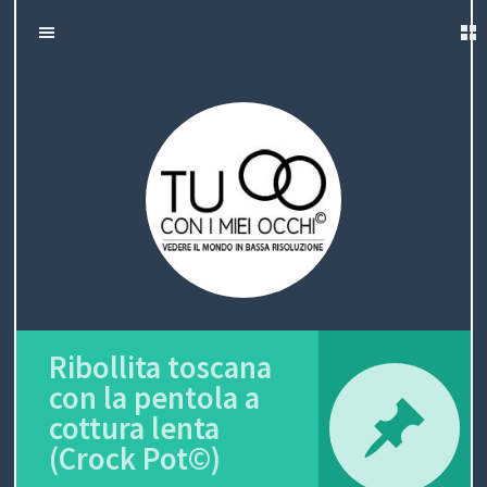
H
S
Tu con i miei
K
O
C
I
occhi
P
M
H
T
O
E
I
C
O
S
N
T
O
E
N
N
Ribollita toscana
T
O
con la pentola a
cottura lenta
(Crock Pot©)
I