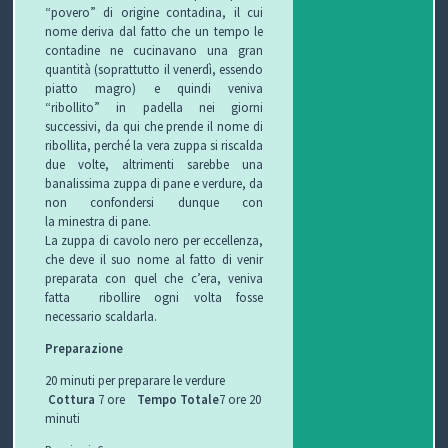
“povero” di origine contadina, il cui
I
nome deriva dal fatto che un tempo le
contadine ne cucinavano una gran
B
quantità (soprattutto il venerdì, essendo
piatto magro) e quindi veniva
O
“ribollito” in padella nei giorni
successivi, da qui che prende il nome di
P
ribollita, perché la vera zuppa si riscalda
due volte, altrimenti sarebbe una
E
banalissima zuppa di pane e verdure, da
non confondersi dunque con
R
la minestra di pane.
La zuppa di cavolo nero per eccellenza,
G
che deve il suo nome al fatto di venir
preparata con quel che c’era, veniva
fatta ribollire ogni volta fosse
L
necessario scaldarla.
I
Preparazione
O
20 minuti per preparare le verdure
Cottura
7 ore
Tempo Totale
7 ore 20
minuti
C