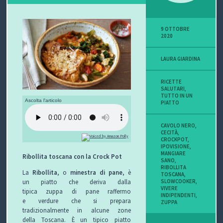
P
9 OTTOBRE
O
2020
V
LAURA GIARDINA
I
RICETTE
SALUTARI
,
S
TUTTO IN UN
Ascolta l'articolo
PIATTO
I
CAVOLO NERO
,
CECITÀ
,
O
CROCKPOT
,
IPOVISIONE
,
N
MANGIARE
Ribollita toscana con la Crock Pot
SANO
,
RIBOLLITA
La
Ribollita
, o
minestra di pane
, è
E
TOSCANA
,
SLOWCOOKER
,
un piatto che deriva dalla
VIVERE
tipica zuppa di pane raffermo
INDIPENDENTI
,
e verdure che si prepara
ZUPPA
tradizionalmente in alcune zone
C
della Toscana. È un tipico piatto