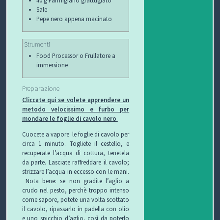
Sale
Pepe nero appena macinato
Strumenti
Food Processor o Frullatore a
immersione
Preparazione
Cliccate qui se volete apprendere un
metodo velocissimo e furbo per
mondare le foglie di cavolo nero
Cuocete a vapore le foglie di cavolo per
circa 1 minuto. Togliete il cestello, e
recuperate l’acqua di cottura, tenetela
da parte. Lasciate raffreddare il cavolo;
strizzare l’acqua in eccesso con le mani.
Nota bene: se non gradite l’aglio a
crudo nel pesto, perchè troppo intenso
come sapore, potete una volta scottato
il cavolo, ripassarlo in padella con olio
e uno spicchio d’aglio, così da poterlo