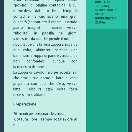
RIBOLLITA
“povero” di origine contadina, il cui
I
TOSCANA
,
SLOWCOOKER
,
nome deriva dal fatto che un tempo le
VIVERE
contadine ne cucinavano una gran
B
INDIPENDENTI
,
quantità (soprattutto il venerdì, essendo
ZUPPA
piatto magro) e quindi veniva
O
“ribollito” in padella nei giorni
successivi, da qui che prende il nome di
P
ribollita, perché la vera zuppa si riscalda
due volte, altrimenti sarebbe una
E
banalissima zuppa di pane e verdure, da
non confondersi dunque con
R
la minestra di pane.
La zuppa di cavolo nero per eccellenza,
G
che deve il suo nome al fatto di venir
preparata con quel che c’era, veniva
L
fatta ribollire ogni volta fosse
necessario scaldarla.
I
Preparazione
O
20 minuti per preparare le verdure
Cottura
7 ore
Tempo Totale
7 ore 20
C
minuti