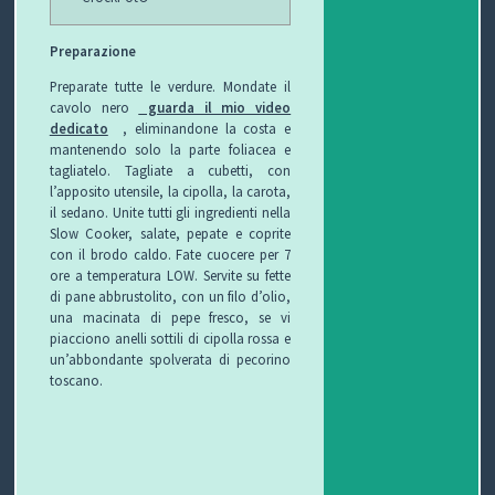
P
Preparazione
Preparate tutte le verdure. Mondate il
R
S
cavolo nero
guarda il mio video
dedicato
, eliminandone la costa e
O
I
S
mantenendo solo la parte foliacea e
tagliatelo. Tagliate a cubetti, con
G
C
A
V
l’apposito utensile, la cipolla, la carota,
il sedano. Unite tutti gli ingredienti nella
E
U
L
I
Slow Cooker, salate, pepate e coprite
con il brodo caldo. Fate cuocere per 7
T
R
U
D
ore a temperatura LOW. Servite su fette
di pane abbrustolito, con un filo d’olio,
T
E
T
E
una macinata di pepe fresco, se vi
piacciono anelli sottili di cipolla rossa e
O
Z
E
O
un’abbondante spolverata di pecorino
toscano.
S
Z
D
C
A
E
O
U
G
G
N