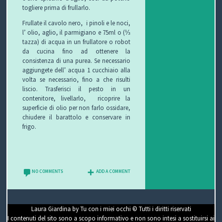
togliere prima di frullarlo.
Frullate il cavolo nero, i pinoli e le noci,
l’ olio, aglio, il parmigiano e 75ml o (⅓
tazza) di acqua in un frullatore o robot
da cucina fino ad ottenere la
consistenza di una purea. Se necessario
aggiungete dell’ acqua 1 cucchiaio alla
volta se necessario, fino a che risulti
liscio. Trasferisci il pesto in un
contenitore, livellarlo, ricoprire la
superficie di olio per non farlo ossidare,
chiudere il barattolo e conservare in
frigo.
NO COMMENTS
ADD A COMMENT
Laura Giardina by Tu con i miei occhi © Tutti i diritti riservati
I contenuti del sito sono a scopo informativo e non sono intesi a sostituirsi ai