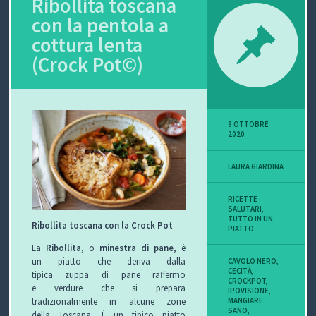
Ribollita toscana
con la pentola a
P
cottura lenta
O
(Crock Pot©)
V
I
9 OTTOBRE
S
2020
I
LAURA GIARDINA
O
RICETTE
SALUTARI
,
N
TUTTO IN UN
Ribollita toscana con la Crock Pot
PIATTO
E
La
Ribollita
, o
minestra di pane
, è
un piatto che deriva dalla
CAVOLO NERO
,
CECITÀ
,
tipica zuppa di pane raffermo
CROCKPOT
,
e verdure che si prepara
IPOVISIONE
,
MANGIARE
C
tradizionalmente in alcune zone
SANO
,
della Toscana. È un tipico piatto