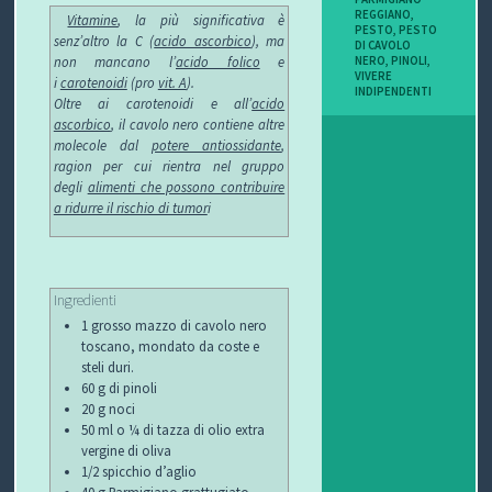
REGGIANO
,
Vitamine
, la più significativa è
PESTO
,
PESTO
senz’altro la C (
acido ascorbico
), ma
DI CAVOLO
NERO
,
PINOLI
,
non mancano l’
acido folico
e
VIVERE
i
carotenoidi
(pro
vit. A
).
INDIPENDENTI
Oltre ai carotenoidi e all’
acido
ascorbico
, il cavolo nero contiene altre
molecole dal
potere antiossidante
,
ragion per cui rientra nel gruppo
degli
alimenti che possono contribuire
a ridurre il rischio di tumor
i
Ingredienti
1 grosso mazzo di cavolo nero
toscano, mondato da coste e
steli duri.
60 g di pinoli
20 g noci
50 ml o ¼ di tazza di olio extra
vergine di oliva
1/2 spicchio d’aglio
40 g Parmigiano grattugiato