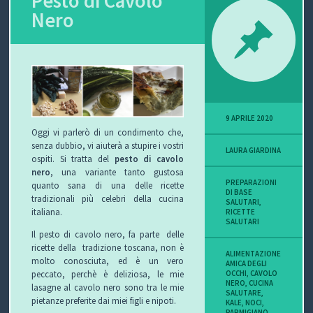
Pesto di Cavolo
Nero
9 APRILE 2020
Oggi vi parlerò di un condimento che,
senza dubbio, vi aiuterà a stupire i vostri
LAURA GIARDINA
ospiti. Si tratta del
pesto di cavolo
nero
, una variante tanto gustosa
PREPARAZIONI
quanto sana di una delle ricette
DI BASE
tradizionali più celebri della cucina
SALUTARI
,
italiana.
RICETTE
SALUTARI
Il pesto di cavolo nero, fa parte delle
ricette della tradizione toscana, non è
ALIMENTAZIONE
molto conosciuta, ed è un vero
AMICA DEGLI
OCCHI
,
CAVOLO
peccato, perchè è deliziosa, le mie
NERO
,
CUCINA
lasagne al cavolo nero sono tra le mie
SALUTARE
,
pietanze preferite dai miei figli e nipoti.
KALE
,
NOCI
,
PARMIGIANO