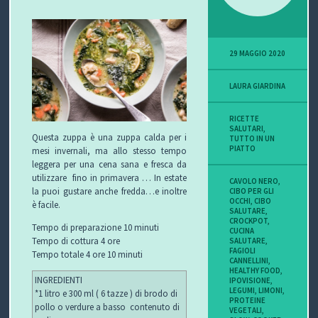
29 MAGGIO 2020
LAURA GIARDINA
RICETTE
SALUTARI
,
Questa zuppa è una zuppa calda per i
TUTTO IN UN
PIATTO
mesi invernali, ma allo stesso tempo
leggera per una cena sana e fresca da
utilizzare fino in primavera … In estate
CAVOLO NERO
,
la puoi gustare anche fredda…e inoltre
CIBO PER GLI
OCCHI
,
CIBO
è facile.
SALUTARE
,
CROCKPOT
,
Tempo di preparazione 10 minuti
CUCINA
Tempo di cottura 4 ore
SALUTARE
,
FAGIOLI
Tempo totale 4 ore 10 minuti
CANNELLINI
,
HEALTHY FOOD
,
INGREDIENTI
IPOVISIONE
,
LEGUMI
,
LIMONI
,
*1 litro e 300 ml ( 6 tazze ) di brodo di
PROTEINE
pollo o verdure a basso contenuto di
VEGETALI
,