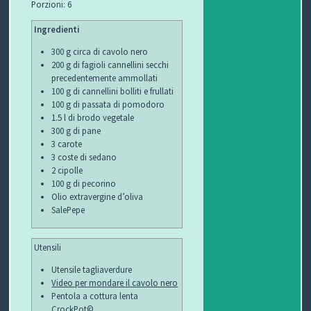
Porzioni: 6
C
Ingredienti
H
300 g circa di cavolo nero
I
200 g di fagioli cannellini secchi
precedentemente ammollati
&
100 g di cannellini bolliti e frullati
100 g di passata di pomodoro
1.5 l di brodo vegetale
R
300 g di pane
3 carote
I
3 coste di sedano
2 cipolle
C
100 g di pecorino
Olio extravergine d’oliva
E
SalePepe
T
Utensili
T
Utensile tagliaverdure
Video per mondare il cavolo nero
E
Pentola a cottura lenta
CrockPot©