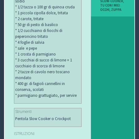
sodio
SLOW-COOKER
,
TU CON I MIEI
* 1/2 tazza o 100 gr di quinoa cruda
OCCHI
,
ZUPPA
* 1 piccola cipolla dolce, tritata
* 2 carote, tritate
* 50 gr di pesto di basilico
* 1/2 cucchiaino di fiocchi di
peperoncino tritato
* 4 foglie di salvia
* sale e pepe
* 1 crosta di parmigiano
* 3 cucchiai di succo di limone + 1
cucchiaio di scorza di limone
* 2 tazze di cavolo nero toscano
mondato
* 400 gr. di fagioli cannellini in
conserva, scolati
* parmigiano grattugiato, per servire
Strumenti
Pentola Slow Cooker o Crockpot
ISTRUZIONI