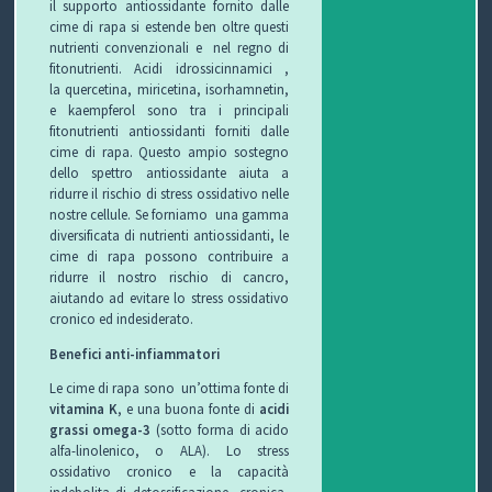
il supporto antiossidante fornito dalle
cime di rapa si estende ben oltre questi
nutrienti convenzionali e nel regno di
fitonutrienti. Acidi idrossicinnamici ,
la quercetina, miricetina, isorhamnetin,
e kaempferol sono tra i principali
fitonutrienti antiossidanti forniti dalle
cime di rapa. Questo ampio sostegno
dello spettro antiossidante aiuta a
ridurre il rischio di stress ossidativo nelle
nostre cellule. Se forniamo una gamma
diversificata di nutrienti antiossidanti, le
cime di rapa possono contribuire a
ridurre il nostro rischio di cancro,
aiutando ad evitare lo stress ossidativo
cronico ed indesiderato.
Benefici anti-infiammatori
Le cime di rapa sono un’ottima fonte di
vitamina K
, e una buona fonte di
acidi
grassi omega-3
(sotto forma di acido
alfa-linolenico, o ALA).
Lo stress
ossidativo cronico e la capacità