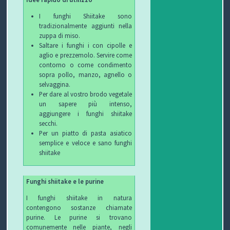
I funghi Shiitake sono
tradizionalmente aggiunti nella
zuppa di miso.
Saltare i funghi i con cipolle e
aglio e prezzemolo. Servire come
contorno o come condimento
sopra pollo, manzo, agnello o
selvaggina.
Per dare al vostro brodo vegetale
un sapere più intenso,
aggiungere i funghi shiitake
secchi.
Per un piatto di pasta asiatico
semplice e veloce e sano funghi
shiitake
Funghi shiitake e le purine
I funghi shiitake in natura
contengono sostanze chiamate
purine. Le purine si trovano
comunemente nelle piante, negli