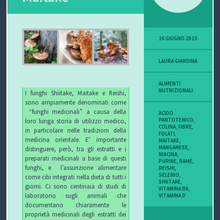
16 GIUGNO 2015
LAURA GIARDINA
ALIMENTI
NUTRIZIONALI
I funghi Shiitake, Maitake e Reishi,
sono ampiamente denominati come
“funghi medicinali” a causa della
ACIDO
PANTOTENICO
,
loro lunga storia di utilizzo medico,
COLINA
,
FIBRE
,
in particolare nelle tradizioni della
FOLATI
,
medicina orientale. E’ importante
MAITAKE
,
MANGANESE
,
distinguere, però, tra gli estratti e i
NIACINA
,
preparati medicinali a base di questi
PURINE
,
RAME
,
funghi, e l’assunzione alimentare
REISHI
,
SELENIO
,
come cibi integrati nella dieta di tutti i
SHIITAKE
,
giorni. Ci sono centinaia di studi di
VITAMINA B6
,
laboratorio sugli animali che
VITAMINA D
documentano chiaramente le
proprietà medicinali degli estratti dei