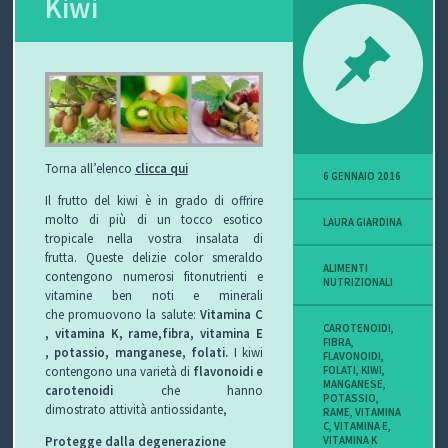
Kiwi
P
O
V
I
Torna all’elenco
clicca qui
6 GENNAIO 2016
S
Il frutto del kiwi è in grado di offrire
molto di più di un tocco esotico
LAURA GIARDINA
I
tropicale nella vostra insalata di
frutta. Queste delizie color smeraldo
O
ALIMENTI
contengono numerosi fitonutrienti e
NUTRIZIONALI
vitamine ben noti e minerali
N
che promuovono la salute:
Vitamina C
CAROTENOIDI
,
, vitamina K, rame,fibra, vitamina E
FIBRA
,
E
, potassio, manganese, folati.
I kiwi
FLAVONOIDI
,
FOLATI
,
KIWI
,
contengono una varietà di
flavonoidi e
MANGANESE
,
carotenoidi
che hanno
POTASSIO
,
dimostrato attività antiossidante,
RAME
,
VITAMINA
C
,
VITAMINA E
,
C
VITAMINA K
Protegge dalla degenerazione