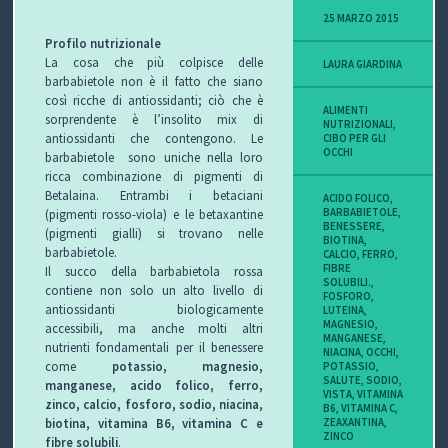
25 MARZO 2015
Profilo nutrizionale
La cosa che più colpisce delle
LAURA GIARDINA
barbabietole non è il fatto che siano
così ricche di antiossidanti;
ciò che è
ALIMENTI
sorprendente è l’insolito mix di
NUTRIZIONALI
,
antiossidanti che contengono.
Le
CIBO PER GLI
OCCHI
barbabietole sono uniche nella loro
ricca combinazione di pigmenti di
Betalaina.
Entrambi i betaciani
ACIDO FOLICO
,
BARBABIETOLE
,
(pigmenti rosso-viola) e le betaxantine
BENESSERE
,
(pigmenti gialli) si trovano nelle
BIOTINA
,
barbabietole.
CALCIO
,
FERRO
,
FIBRE
Il succo della barbabietola rossa
SOLUBILI.
,
contiene non solo un alto livello di
FOSFORO
,
antiossidanti biologicamente
LUTEINA
,
MAGNESIO
,
accessibili, ma anche molti altri
MANGANESE
,
nutrienti fondamentali per il benessere
NIACINA
,
OCCHI
,
come
potassio, magnesio,
POTASSIO
,
SALUTE
,
SODIO
,
manganese, acido folico, ferro,
VISTA
,
VITAMINA
zinco, calcio, fosforo, sodio, niacina,
B6
,
VITAMINA C
,
biotina, vitamina B6, vitamina C e
ZEAXANTINA
,
ZINCO
fibre solubili
.