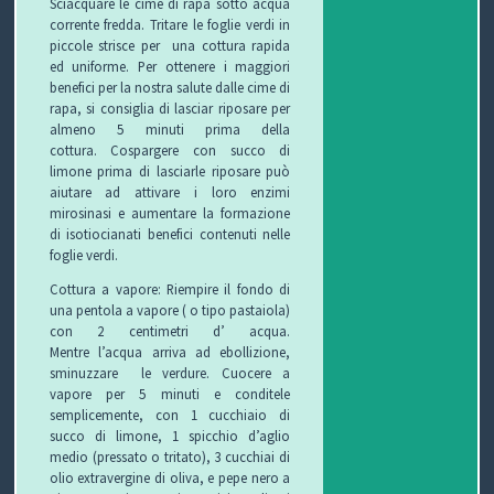
Sciacquare le cime di rapa sotto acqua
corrente fredda.
Tritare le foglie verdi in
piccole strisce per una cottura rapida
ed uniforme.
Per ottenere i maggiori
benefici per la nostra salute dalle cime di
rapa, si consiglia di lasciar riposare per
almeno 5 minuti prima della
cottura.
Cospargere con succo di
limone prima di lasciarle riposare può
aiutare ad attivare i loro enzimi
mirosinasi e aumentare la formazione
di isotiocianati benefici contenuti nelle
foglie verdi.
Cottura a vapore: Riempire il fondo di
una pentola a vapore ( o tipo pastaiola)
con 2 centimetri d’ acqua.
Mentre
l’acqua arriva ad ebollizione,
sminuzzare le verdure.
Cuocere a
v
apore per 5 minuti e conditele
semplicemente, con 1 cucchiaio di
succo di limone, 1 spicchio d’aglio
medio (pressato o tritato), 3 cucchiai di
olio extravergine di oliva, e pepe nero a