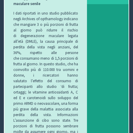
maculare senile
I
I dati riportati in uno studio pubblicato
B
negli Archives of opthamology indicano
che mangiare 3 o più porzioni di frutta
O
al giorno può ridurre il rischio
di degenerazione maculare legata
all’età (DMLE), la causa principale di
P
perdita della vista negli anziani, del
36%, rispetto alle persone
E
che consumano meno di 1,5 porzioni di
frutta al giorno. In questo studio, che ha
R
coinvolto più di 110.000 tra uomini e
donne, i ricercatori hanno
G
valutato l’effetto del consumo di
partecipanti allo studio ‘di frutta;
L
ortaggi; le vitamine antiossidanti A, C
ed E e carotenoidi sullo sviluppo del
I
primo ARMD o neovascolare, una forma
più grave della malattia associata alla
O
perdita della vista. Informazioni
L’assunzione di cibo sono state. Tre
C
porzioni di frutta possono sembrare
molte da assumere ogni giorno, ma i