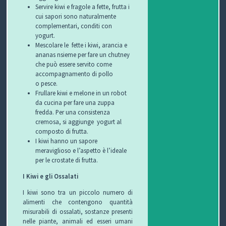
Servire kiwi e fragole a fette, frutta i
T
cui sapori sono naturalmente
complementari, conditi con
I
yogurt.
Mescolare le fette i kiwi, arancia e
ananas nsieme per fare un chutney
che può essere servito come
accompagnamento di pollo
o pesce.
Frullare kiwi e melone in un robot
da cucina per fare una zuppa
fredda. Per una consistenza
cremosa, si aggiunge yogurt al
composto di frutta.
I kiwi hanno un sapore
meraviglioso e l’aspetto è l’ideale
per le crostate di frutta.
I Kiwi e gli Ossalati
I kiwi sono tra un piccolo numero di
alimenti che contengono quantità
misurabili di ossalati, sostanze presenti
nelle piante, animali ed esseri umani