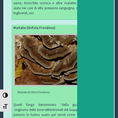
asma, bronchite cronica e altre malattie respiratorie;
aiuta nei casi di alta pressione sanguigna, colesterolo e
trigliceridi, ecc
Maitake (Grifola Frondosa)
Maitake (Grifola Frondosa)
ATTIVA/DISATTIVA ALTO CONTRASTO
Questi fungo denominato “della guarigione” è
ATTIVA/DISATTIVA DIMENSIONE TESTO
originario delle zone settentrionali del Giappone, dove le
persone lo hanno usato per secoli come “fungo della