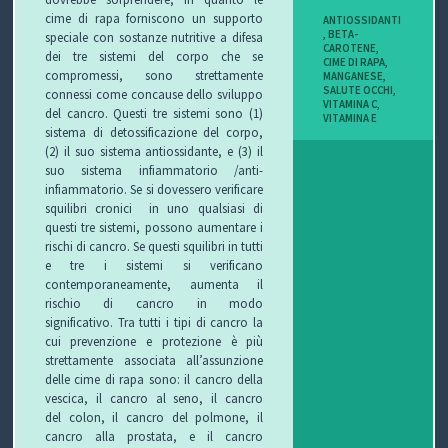
cime di rapa forniscono un supporto
ANTIOSSIDANTI
,
BETA-
speciale con sostanze nutritive a difesa
CAROTENE
,
dei tre sistemi del corpo che se
CIME DI RAPA
,
compromessi, sono strettamente
MANGANESE
,
SALUTE OCCHI
,
connessi come concause dello sviluppo
VITAMINA C
,
del cancro. Questi tre sistemi sono (1)
VITAMINA E
sistema di detossificazione del corpo,
(2) il suo sistema antiossidante, e (3) il
suo sistema infiammatorio /anti-
infiammatorio. Se si dovessero verificare
squilibri cronici in uno qualsiasi di
questi tre sistemi, possono aumentare i
rischi di cancro. Se questi squilibri in tutti
e tre i sistemi si verificano
contemporaneamente, aumenta il
rischio di cancro in modo
significativo. Tra tutti i tipi di cancro la
cui prevenzione e protezione è più
strettamente associata all’assunzione
delle cime di rapa sono: il cancro della
vescica, il cancro al seno, il cancro
del colon, il cancro del polmone, il
cancro alla prostata, e il cancro