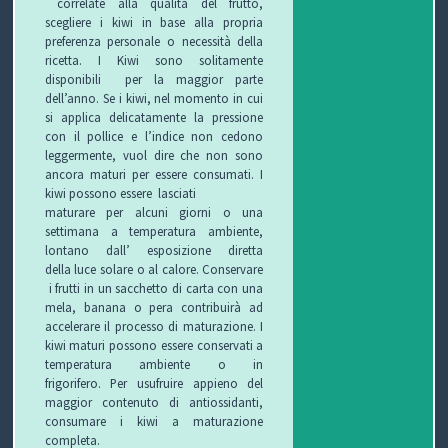
correlate alla qualità del frutto,
scegliere i kiwi in base alla propria
preferenza personale o necessità della
P
ricetta. I Kiwi sono solitamente
disponibili per la maggior parte
R
S
dell’anno. Se i kiwi, nel momento in cui
si applica delicatamente la pressione
O
I
S
con il pollice e l’indice non cedono
leggermente, vuol dire che non sono
G
C
A
V
ancora maturi per essere consumati. I
kiwi possono essere lasciati
E
U
L
I
maturare per alcuni giorni o una
settimana a temperatura ambiente,
T
R
U
D
lontano dall’ esposizione diretta
della luce solare o al calore. Conservare
T
E
T
E
i frutti in un sacchetto di carta con una
mela, banana o pera contribuirà ad
O
Z
E
O
accelerare il processo di maturazione. I
kiwi maturi possono essere conservati a
S
Z
D
temperatura ambiente o in
frigorifero. Per usufruire appieno del
maggior contenuto di antiossidanti,
C
A
E
O
consumare i kiwi a maturazione
completa.
U
G
G
N