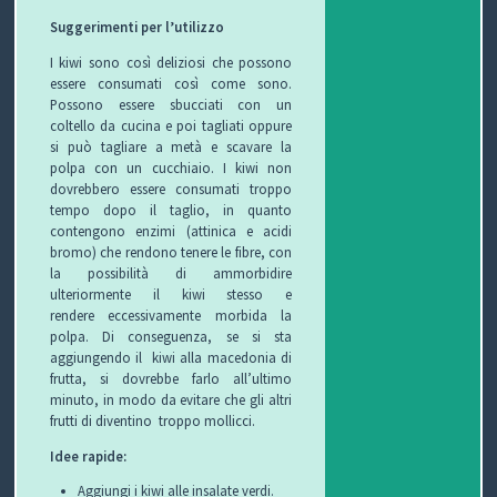
Suggerimenti per l’utilizzo
O
L
G
E
I kiwi sono così deliziosi che possono
essere consumati così come sono.
L
I
E
W
Possono essere sbucciati con un
coltello da cucina e poi tagliati oppure
E
O
T
S
si può tagliare a metà e scavare la
polpa con un cucchiaio. I kiwi non
C
T
dovrebbero essere consumati troppo
tempo dopo il taglio, in quanto
C
I
B
contengono enzimi (attinica e acidi
bromo) che rendono tenere le fibre, con
H
F
L
C
la possibilità di ammorbidire
ulteriormente il kiwi stesso e
I
U
O
O
rendere eccessivamente morbida la
polpa. Di conseguenza, se si sta
R
G
N
aggiungendo il kiwi alla macedonia di
frutta, si dovrebbe farlo all’ultimo
B
T
minuto, in modo da evitare che gli altri
frutti di diventino troppo mollicci.
I
A
Idee rapide:
T
Aggiungi i kiwi alle insalate verdi.