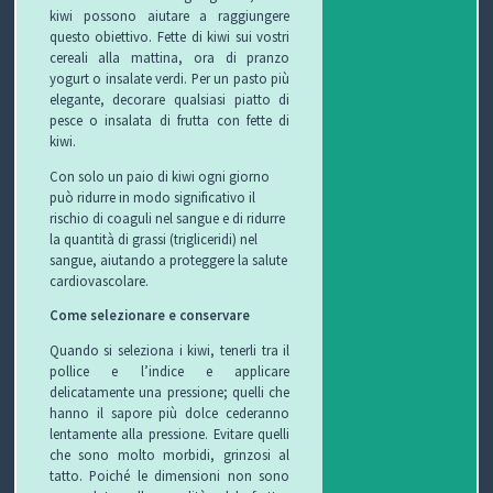
C
kiwi possono aiutare a raggiungere
questo obiettivo. Fette di kiwi sui vostri
H
cereali alla mattina, ora di pranzo
yogurt o insalate verdi. Per un pasto più
elegante, decorare qualsiasi piatto di
I
pesce o insalata di frutta con fette di
kiwi.
&
Con solo un paio di kiwi ogni giorno
R
può ridurre in modo significativo il
rischio di coaguli nel sangue e di ridurre
I
la quantità di grassi (trigliceridi) nel
sangue, aiutando a proteggere la salute
C
cardiovascolare.
Come selezionare e conservare
E
Quando si seleziona i kiwi, tenerli tra il
T
pollice e l’indice e applicare
delicatamente una pressione; quelli che
T
hanno il sapore più dolce cederanno
lentamente alla pressione. Evitare quelli
E
che sono molto morbidi, grinzosi al
tatto. Poiché le dimensioni non sono