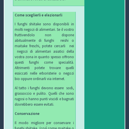
Come sceglierli e elezionarli
I funghi shiitake sono disponibili in
molti negozi di alimentari. Se il vostro
fruttivendolo non dispone
abitualmente di funghi reishi o
maitake freschi, potete cercarli nei
negozi di alimentari asiatici della
vostra zona in quanto spesso offrono
questi funghi come specialità.
Altrimenti potete trovare quelli
essiccati nelle erboristerie o negozi
bio oppure ordinarli via internet.
Al tatto i funghi devono essere sodi,
grassoccio e pulito. Quelli che sono
rugosi o hanno punti viscidi e bagnati
dovrebbero essere evitati.
Conservazione
Il modo migliore per conservare i
funghi shiitake (così come maitake o