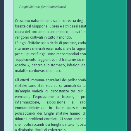
Funghi Shiitake (Lentinula edodes)
Crescono naturalmente sulla corteccia degli alberi nelle
foreste del Giappone, Corea e altri paesi asiatici, ma a
causa del loro ampio uso medico, questi funghi
vengono coltivati ​​in tutto il mondo.
I funghi Shiitake sono ricchi di proteine, carboidrati, fibre,
vitamine e minerali essenziali, che è la ragione principale
per cui questi funghi sono raccomandati come
supplemento aggiuntivo nel trattamento medico dell’
epatite B, cancro allo stomaco, infezioni da HIV,
malattie cardiovascolari, ecc.
Gli effetti
immuno-correlati
dei polisaccaridi nei funghi
shiitake sono stati studiati su animali da laboratorio in
un’ampia varietà di circostanze tra cui: lo stress da
esercizio, l’esposizione a tossine, produzione di
infiammazione, esposizione a radiazioni, e
immunodeficienza. In tutte queste circostanze, i
polisaccaridi dei funghi shiitake hanno dimostrato di
ridurre i problemi correlati. Ci sono anche alcune prove
che i polisaccaridi dei funghi shiitake “possono aiutare”
a diminuire i livelli di colesterolo.