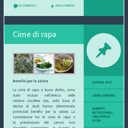
NO COMMENTS
ADD A COMMENT
Cime di rapa
Benefici per la salute
8 APRILE 2015
Le cime di rapa a buon diritto, sono
state incluse nell’elenco delle
LAURA GIARDINA
verdure crucifere che, sulla base di
decine di studi hanno determinato
ALIMENTI
potenziali benefici per la salute. La
NUTRIZIONALI
,
CIBO PER GLI
connessione tra le cime di rapa e
OCCHI
la prevenzione del cancro non
dovrebbe sorprendere, in quanto le