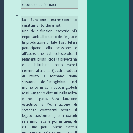
secondari da farmaci.
La funzione escretrice: lo
smaltimento dei rifiuti
Una delle funzioni escretrici più
importanti all’interno del fegato è
la produzione di bile. I sali biliari
partecipano alla scissione e
all’escrezione del colesterolo. I
pigmenti biliari, cioè la biliverdina
e la bilirubina, sono escreti
insieme alla bile. Questi prodotti
di rifiuto si formano dalla
scissione dell’emoglobina nel
momento in cui i vecchi globuli
rossi vengono distrutti nella milza
e nel fegato. Altra funzione
escretrice è l’eliminazione di
sostanze contenenti azoto. Il
fegato trasforma gli aminoacidi
in ammoniaca e poi in urea, di
cui una parte viene escreta
nell’urina e un’altra nella bile. Il