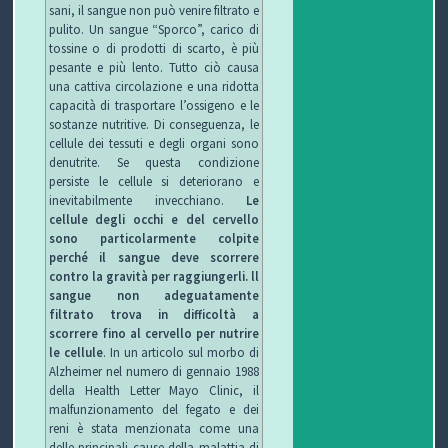
sani, il sangue non può venire filtrato e
pulito. Un sangue “Sporco”, carico di
tossine o di prodotti di scarto, è più
pesante e più lento. Tutto ciò causa
una cattiva circolazione e una ridotta
capacità di trasportare l’ossigeno e le
sostanze nutritive. Di conseguenza, le
cellule dei tessuti e degli organi sono
denutrite. Se questa condizione
persiste le cellule si deteriorano e
inevitabilmente invecchiano.
Le
cellule degli occhi e del cervello
sono particolarmente colpite
perché il sangue deve scorrere
contro la gravità per raggiungerli. ll
sangue non adeguatamente
filtrato trova in difficoltà a
scorrere fino al cervello per nutrire
le cellule
. In un articolo sul morbo di
Alzheimer nel numero di gennaio 1988
della Health Letter Mayo Clinic, il
malfunzionamento del fegato e dei
reni è stata menzionata come una
delle principali cause della malattia di