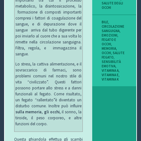
SALUTE DEGLI
metabolico, la disintossicazione, la
OCCHI
formazione di composti importanti
compresi i fattori di coagulazione del
BILE
,
sangue, e di depurazione dove il
CIRCOLAZIONE
sangue arriva dal tubo digerente per
SANGUIGNA
,
EMOZIONI
,
poi inviarlo al cuore che a sua volta lo
FEGATO E
rimette nella circolazione sanguigna.
OCCHI
,
Filtra, regola, e immagazzina il
MEMORIA
,
OCCHI
,
SALUTE
sangue.
FEGATO
,
SENSIBILITÀ
Lo stress, la cattiva alimentazione, e il
EMOTIVA
,
sovraccarico di farmaci, sono
VITAMINA A
,
VITAMINA E
,
problemi comuni nel nostro stile di
VITAMINA K
vita “civilizzato”. Questi fattori
possono portare allo stress e a danni
funzionali al fegato. Come risultato,
un fegato “rallentato”è diventato un
disturbo comune. Inoltre può influire
sulla memoria
,
gli occhi
, il sonno, la
tiroide, il peso corporeo, e altre
funzioni del corpo.
Questa ghiandola effettua gli scambi