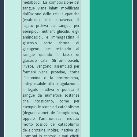
metabolici. La composizione del
sangue viene infatti modificata
dall’azione delle cellule epatiche
(epatociti) che attraversa. Il
fegato preleva dal sangue, per
esempio, i nutrienti glucidici e gli
aminoacidi, e immagazzina il
glucosio sotto forma di
glicogeno, per restituirlo al
sangue quando il tasso di
glucosio cala. Gli aminoacidi,
invece, vengono assemblati per
formare varie proteine, come
l’albumina o la protrombina,
indispensabile alla coagulazione.
Il fegato inattiva e purifica il
sangue da numerose sostanze
che intossicano, come per
esempio le scorie del catabolismo
(degradazione) dell’emoglobina,
oppure l’ammoniaca, residuo
molto tossico del catabolismo
delle proteine. Inoltre, inattiva gli
ormoni in eccesso e vari effetti