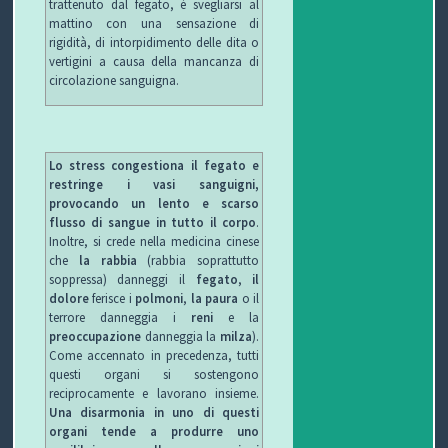
trattenuto dal fegato, è svegliarsi al
mattino con una sensazione di
rigidità, di intorpidimento delle dita o
vertigini a causa della mancanza di
circolazione sanguigna.
Lo stress congestiona il fegato e
restringe i vasi sanguigni,
provocando un lento e scarso
flusso di sangue in tutto il corpo
.
Inoltre, si crede nella medicina cinese
che
la rabbia
(rabbia soprattutto
soppressa) danneggi il
fegato
,
il
dolore
ferisce i
polmoni
,
la paura
o il
terrore danneggia i
reni
e la
preoccupazione
danneggia la
milza
).
Come accennato in precedenza, tutti
questi organi si sostengono
reciprocamente e lavorano insieme.
Una disarmonia in uno di questi
organi tende a produrre uno