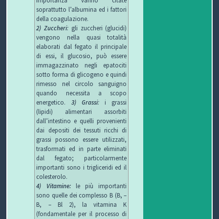
importanza vanno citate
soprattutto l’albumina ed i fattori
della coagulazione.
2) Zuccheri
:
gli zuccheri (glucidi)
vengono nella quasi totalità
elaborati dal fegato il principale
di essi, il glucosio, può essere
immagazzinato negli epatociti
sotto forma di glicogeno e quindi
rimesso nel circolo sanguigno
quando necessita a scopo
energetico.
3) Grassi
:
i grassi
(lipidi) alimentari assorbiti
dall’intestino e quelli provenienti
dai depositi dei tessuti ricchi di
grassi possono essere utilizzati,
trasformati ed in parte eliminati
dal fegato; particolarmente
importanti sono i trigliceridi ed il
colesterolo.
4) Vitamine:
le più importanti
sono quelle dei complesso B (B, –
B, – Bl 2), la vitamina K
(fondamentale per il processo di