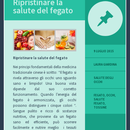
Ripristinare la
salute del fegato
P
O
V
I
9 LUGLIO 2015
S
Ripristinare la salute del fegato
LAURA GIARDINA
I
Nei principi fondamentali della medicina
tradizionale cinese è scritto: “Il fegato si
O
rivela attraverso gli occhi: uno sguardo
SALUTE DEGLI
OCCHI
sano e limpido! Una buona vista
dipende dal suo corretto
N
funzionamento. Quando l’energia del
FEGATO
,
OCCHI
,
SALUTE
fegato è armonizzata, gli occhi
E
FEGATO
,
possono distinguere i cinque colori “.
TOSSINE
Sangue pulito e ricco di sostanze
nutritive, che proviene da un fegato
sano ed efficiente, può scorrere
C
facilmente e nutrire meglio i tessuti