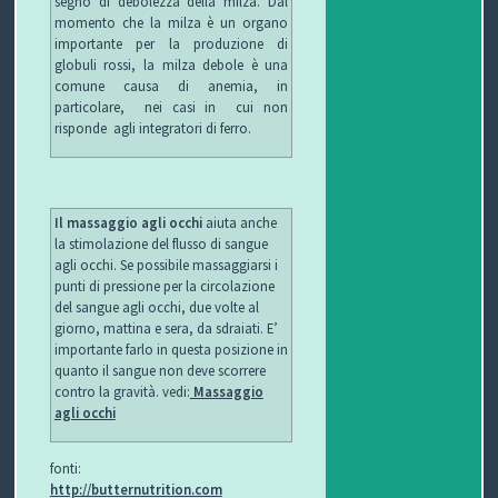
segno di debolezza della milza. Dal
momento che la milza è un organo
importante per la produzione di
globuli rossi, la milza debole è una
comune causa di anemia, in
particolare, nei casi in cui non
risponde agli integratori di ferro.
Il massaggio agli occhi
aiuta anche
la stimolazione del flusso di sangue
agli occhi. Se possibile massaggiarsi i
punti di pressione per la circolazione
del sangue agli occhi, due volte al
giorno, mattina e sera, da sdraiati. E’
importante farlo in questa posizione in
quanto il sangue non deve scorrere
contro la gravità. vedi:
Massaggio
agli occhi
fonti:
http://butternutrition.com