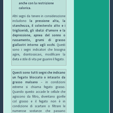
anche con la restrizione
calorica.
P
Altri segni da tenere in considerazione
includono
la pressione alta, la
R
S
stanchezza, il colesterolo alto e i
trigliceridi, gli sbalzi d’umore e la
O
I
S
depressione, apnea del sonno o
russamento, grumi di grasso
G
C
A
V
giallastri intorno agli occhi.
Questi
sono i segni indicatori che bisogna
E
U
L
I
agire, disintossicavi, modificare la
dieta e stile di vita per guarire il fegato.
T
R
U
D
T
E
T
E
Questi sono tutti segni che indicano
un fegato bloccato o intasato da
O
Z
E
O
grasso malsano
– in condizioni
estreme si chiama fegato grasso.
S
Z
D
Quando questo accade le cellule che
agiscono da filtro, diventano gonfie
col grasso e il fegato non è in
C
A
E
O
condizione di scartare o filtrare le
numerose sostanze che passano
U
G
G
N