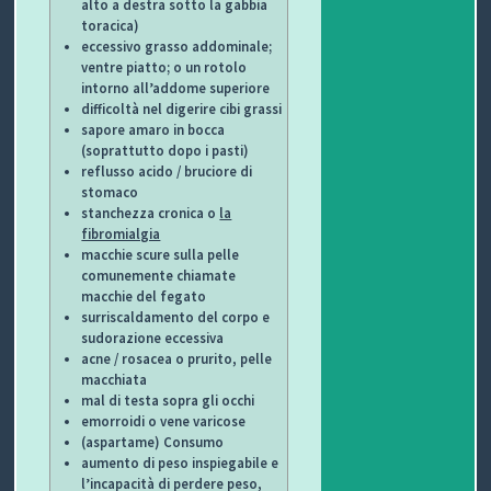
alto a destra sotto la gabbia
C
toracica)
eccessivo grasso addominale;
H
ventre piatto; o un rotolo
intorno all’addome superiore
I
difficoltà nel digerire cibi grassi
sapore amaro in bocca
&
(soprattutto dopo i pasti)
reflusso acido / bruciore di
R
stomaco
stanchezza cronica o
la
I
fibromialgia
macchie scure sulla pelle
comunemente chiamate
C
macchie del fegato
surriscaldamento del corpo e
E
sudorazione eccessiva
acne / rosacea o prurito, pelle
T
macchiata
mal di testa sopra gli occhi
T
emorroidi o vene varicose
(aspartame) Consumo
E
aumento di peso inspiegabile e
l’incapacità di perdere peso,