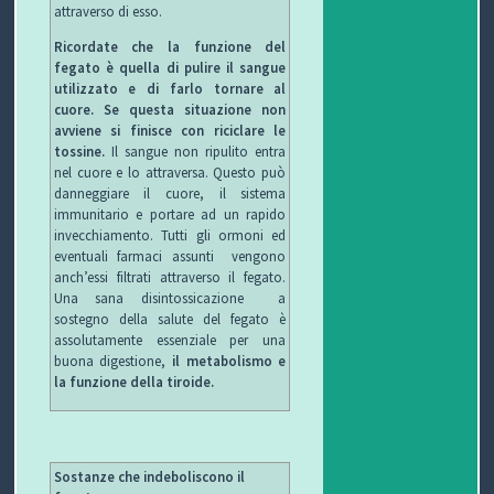
attraverso di esso.
O
L
G
E
Ricordate che la funzione del
fegato è quella di pulire il sangue
L
I
E
W
utilizzato e di farlo tornare al
cuore. Se questa situazione non
E
O
T
S
avviene si finisce con riciclare le
tossine.
Il sangue non ripulito entra
C
T
nel cuore e lo attraversa. Questo può
danneggiare il cuore, il sistema
immunitario e portare ad un rapido
C
I
B
invecchiamento. Tutti gli ormoni ed
eventuali farmaci assunti vengono
H
F
L
C
anch’essi filtrati attraverso il fegato.
Una sana disintossicazione a
I
U
O
O
sostegno della salute del fegato è
assolutamente essenziale per una
R
G
N
buona digestione,
il metabolismo e
la funzione della tiroide.
B
T
I
A
Sostanze che indeboliscono il
T