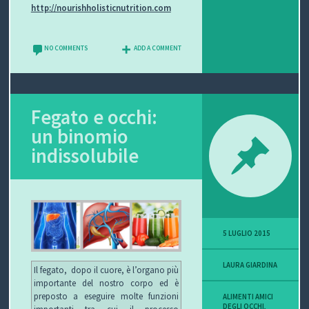
http://nourishholisticnutrition.com
NO COMMENTS
ADD A COMMENT
Fegato e occhi:
un binomio
indissolubile
5 LUGLIO 2015
LAURA GIARDINA
Il fegato, dopo il cuore, è l’organo più
importante del nostro corpo ed è
preposto a eseguire molte funzioni
ALIMENTI AMICI
DEGLI OCCHI
,
importanti tra cui il processo