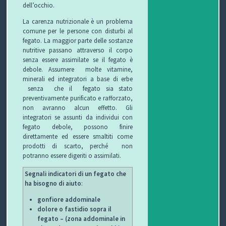
dell’occhio.
I
La carenza nutrizionale è un problema
B
comune per le persone con disturbi al
fegato. La maggior parte delle sostanze
O
nutritive passano attraverso il corpo
senza essere assimilate se il fegato è
debole. Assumere molte vitamine,
P
minerali ed integratori a base di erbe
senza che il fegato sia stato
E
preventivamente purificato e rafforzato,
non avranno alcun effetto. Gli
R
integratori se assunti da individui con
fegato debole, possono finire
G
direttamente ed essere smaltiti come
prodotti di scarto, perché non
L
potranno essere digeriti o assimilati.
I
Segnali indicatori di un fegato che
ha bisogno di aiuto
:
O
gonfiore addominale
dolore o fastidio sopra il
C
fegato – (zona addominale in