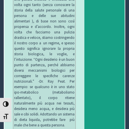
volta ogni tanto (senza conoscere la
storia della salute personale di una
persona e delle sue abitudini
alimentari ), di base non sono così
propensa e d’accordo. Inoltre, ogni
volta che facciamo una pulizia
drastica e veloce, stiamo costringendo
il nostro corpo a un regime, e spesso
questo significa ignorare la propria
storia biologica, le voglie, e
l’intuizione. “Ogni desiderio è un buon
punto di partenza, perché abbiamo
diversi meccanismi biologici per
correggere le specifiche carenze
nutrizionali.” -Dr. Ray Peat. Per
esempio: se qualcuno è in uno stato
ipo-metabolico (metabolismo
rallentato), il corpo ritiene
naturalmente più acqua nei tessuti,
ATTIVA/DISATTIVA ALTO CONTRASTO
desidera meno acqua, e desidera più
sale e cibi solidi. Adottando un sistema
ATTIVA/DISATTIVA DIMENSIONE TESTO
di dieta liquida, potrebbe fare più
male che bene a questa persona.