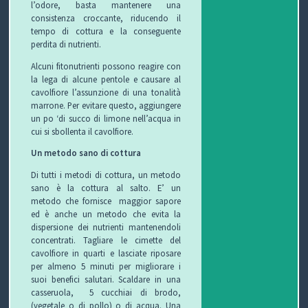
l’odore, basta mantenere una
consistenza croccante, riducendo il
tempo di cottura e la conseguente
perdita di nutrienti.
Alcuni fitonutrienti possono reagire con
la lega di alcune pentole e causare al
cavolfiore l’assunzione di una tonalità
marrone.
Per evitare questo, aggiungere
un po ‘di succo di limone nell’acqua in
cui si sbollenta il cavolfiore.
Un metodo sano di cottura
Di tutti i metodi di cottura, un metodo
sano è la cottura al salto.
E’ un
metodo
che fornisce maggior sapore
ed è anche un metodo che evita la
dispersione dei nutrienti mantenendoli
concentrati.
Tagliare le
cimette del
cavolfiore in quarti e lasciate riposare
per almeno 5 minuti per migliorare i
suoi benefici salutari.
Scaldare in una
casseruola, 5 cucchiai di brodo
,
(vegetale o di pollo) o di acqua.
Una