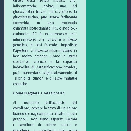
diretta della nostra risposta anti-
infiammatoria. Inoltre, uno dei
glucosinolati trovati nel cavolfiore, la
glucobrassicina, può essere facilmente
convertita in una molecola
chiamata isotiocianato ITC, o indolo-3-
carbinolo. I3C è un composto anti-
infiammatorio che funziona a livello
genetico, e così facendo, impedisce
l’apertura di risposte infiammatorie in
fase molto precoce. Come lo stress
ossidativo cronico e la capacità
indebolita di detossificazione cronica,
può aumentare significativamente il
rischio di tumori e di altre malattie
croniche.
Come scegliere e selezionarlo
Al momento dell’acquisto del
cavolfiore, cercare la testa di un colore
bianco crema, compatta al tatto in cui i
grappoli non siano separati.
Evitare
i
cavolfiori di colore opaco e
macchiati.
I cavolfiori che sono