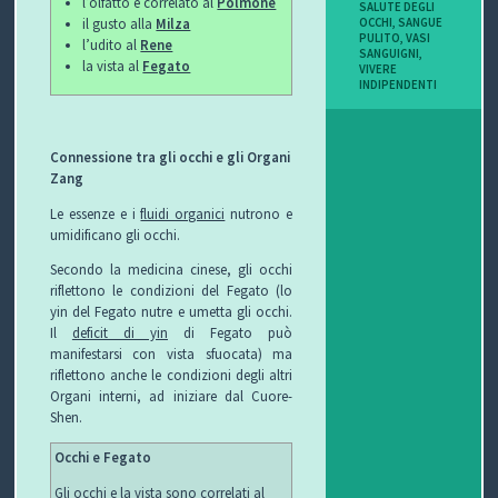
l’olfatto è correlato al
Polmone
SALUTE DEGLI
I
OCCHI
,
SANGUE
il gusto alla
Milza
PULITO
,
VASI
l’udito al
Rene
SANGUIGNI
,
B
la vista al
Fegato
VIVERE
INDIPENDENTI
O
P
Connessione tra gli occhi e gli Organi
Zang
E
Le essenze e i
fluidi organici
nutrono e
umidificano gli occhi.
R
Secondo la medicina cinese, gli occhi
G
riflettono le condizioni del Fegato (lo
yin del Fegato nutre e umetta gli occhi.
L
Il
deficit di yin
di Fegato può
manifestarsi con vista sfuocata) ma
riflettono anche le condizioni degli altri
I
Organi interni, ad iniziare dal Cuore-
Shen.
O
Occhi e Fegato
C
Gli occhi e la vista sono correlati al