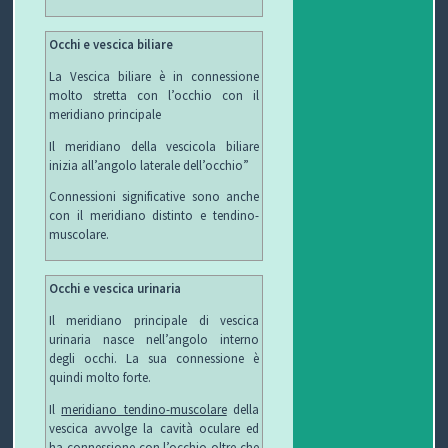
O
L
G
E
Occhi e vescica biliare
L
I
E
W
La Vescica biliare è in connessione
molto stretta con l’occhio con il
meridiano principale
E
O
T
S
Il meridiano della vescicola biliare
C
T
inizia all’angolo laterale dell’occhio”
C
I
B
Connessioni significative sono anche
con il meridiano distinto e tendino-
muscolare.
H
F
L
C
I
U
O
O
Occhi e vescica urinaria
R
G
N
Il meridiano principale di vescica
urinaria nasce nell’angolo interno
B
T
degli occhi. La sua connessione è
quindi molto forte.
I
A
Il
meridiano tendino-muscolare
della
vescica avvolge la cavità oculare ed
T
ha connessione con l’occhio oltre che