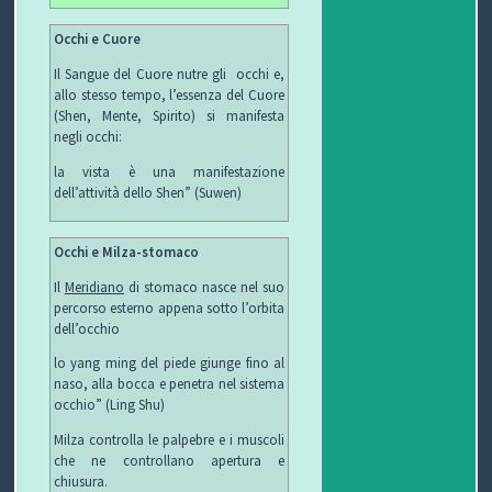
Occhi e Cuore
P
Il Sangue del Cuore nutre gli occhi e,
R
S
allo stesso tempo, l’essenza del Cuore
(Shen, Mente, Spirito) si manifesta
O
I
S
negli occhi:
la vista è una manifestazione
G
C
A
V
dell’attività dello Shen” (Suwen)
E
U
L
I
Occhi e Milza-stomaco
T
R
U
D
Il
Meridiano
di stomaco nasce nel suo
percorso esterno appena sotto l’orbita
T
E
T
E
dell’occhio
O
Z
E
O
lo yang ming del piede giunge fino al
naso, alla bocca e penetra nel sistema
S
Z
D
occhio” (Ling Shu)
Milza controlla le palpebre e i muscoli
C
A
E
O
che ne controllano apertura e
chiusura.
U
G
G
N