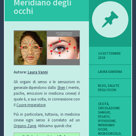
Meridiano degli
occhi
P
O
V
I
14 SETTEMBRE
S
2020
I
Autore:
Laura Vanni
LAURA GIARDINA
O
Gli organi di senso e le sensazioni in
BLOG
,
SALUTE
generale dipendono dallo
Shen
( mente,
DEGLI OCCHI
psiche, emozioni in medicina cinese) il
N
quale è, a sua volta, in connessione con
CECITÀ
,
il
Cuore imperatore
.
E
CIRCOLAZIONE
SANGUE
,
Più in particolare, tuttavia, in medicina
FEGATO
,
cinese ogni senso è correlato ad un
IPOVISIONE
,
MERIDIANO
Organo Zang
. Abbiamo quindi che:
OCCHI
,
C
MICROCIRCOLO
,