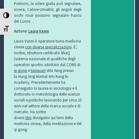
Polmoni, la sclera gialla può segnalare,
invece, Calore-Umidità; gli angoli degli
occhi rossi possono segnalare Fuoco
ATTIVA/DISATTIVA ALTO CONTRASTO
del Cuore…
ATTIVA/DISATTIVA DIMENSIONE TESTO
Autore:
Laura Vanni
Laura Vanni è operatore tuina-medicina
cinese
con diverse specializzazioni
. E’,
inoltre, istruttore certificato SNaQ
(sistema nazionale di qualifiche degli
operatori sportivi adottato dal CONI) di
qi gong
e
taijiquan
stile Yang presso
la Hung Sing Martial Arts Kung fu
Academy. Precedentemente ha
conseguito la laurea in sociologia e il
dottorato in metodologia delle scienze
sociali e politiche lavorando per circa 15
anni nel settore della ricerca sociale e di
mercato. Ha scritto
diversi
libri
divulgativi sui temi della
medicina cinese, della meditazione e del
qi gong.