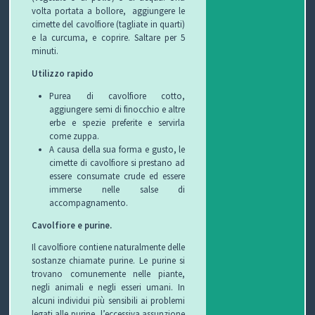
volta portata a bollore, aggiungere le
cimette del cavolfiore (tagliate in quarti)
e la curcuma, e coprire. Saltare per 5
minuti.
Utilizzo rapido
Purea di cavolfiore cotto,
aggiungere semi di finocchio e altre
erbe e spezie preferite e servirla
come zuppa.
A causa della sua forma e gusto, le
cimette di cavolfiore si prestano ad
essere consumate crude ed essere
immerse nelle salse di
accompagnamento.
Cavolfiore e purine.
Il cavolfiore contiene naturalmente delle
sostanze chiamate purine.
Le p
urine si
trovano comunemente nelle piante,
negli animali e negli esseri umani.
In
alcuni individui più sensibili ai problemi
legati alle purine, l’eccessiva assunzione