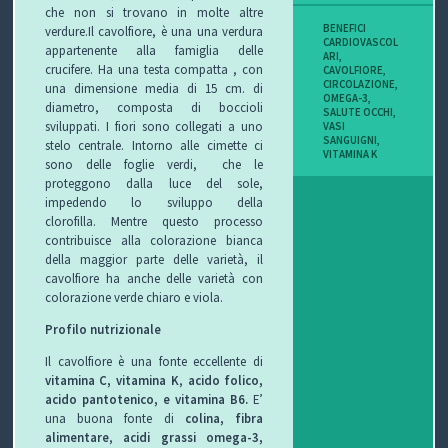
che non si trovano in molte altre
BENEFICI
verdure.
Il cavolfiore, è una una verdura
CARDIOVASCOL
appartenente alla famiglia delle
ARI
,
crucifere.
Ha una testa compatta , con
CAVOLFIORE
,
CIRCOLAZIONE
,
una dimensione media di 15 cm. di
OMEGA-3
,
diametro, composta di boccioli
SALUTE OCCHI
,
sviluppati.
I fiori sono collegati a uno
VASI
SANGUIGNI
,
stelo centrale.
Intorno alle cimette ci
VITAMINA K
sono delle foglie verdi, che le
proteggono dalla luce del sole,
impedendo lo sviluppo della
clorofilla.
Mentre questo processo
contribuisce alla colorazione bianca
della maggior parte delle varietà, il
cavolfiore ha anche delle varietà con
colorazione verde chiaro e viola.
Profilo nutrizionale
Il cavolfiore è una fonte eccellente di
vitamina C, vitamina K
,
acido folico,
acido pantotenico, e vitamina B6.
E’
una buona fonte di
colina, fibra
alimentare
,
acidi grassi omega-3,